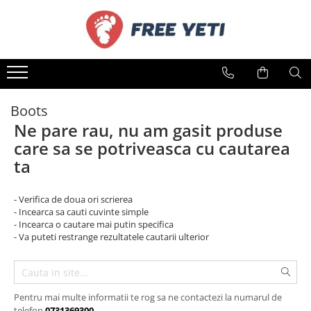
SCHI
SNOWBOARD
Consiliere
Informatii utile
Schiuri
Snowboard
Pentru schiuri
Despre noi
Schiuri sh adulti
Snowboard sh adulți
Evaluarea Nivelului de schi
Informații despre livrare
Boots
Schiuri sh copii
Snowboard sh copii
Diferitele Tipuri de schiuri
Metode de plata
Ne pare rau, nu am gasit produse
Schiuri sh modele feminine
Snwoboard sh modele feminine
Alegerea înălțimii schiurilor
Politica de retur
care sa se potriveasca cu cautarea
Schiuri sh Freestyle
Boots
Pentru snowboarduri
Politica de confidențialitate
ta
Schiuri sh Freeride/Tura
Boots sh adulți
Cum se alege un snowboard?
Contact
Schiuri noi
Boots sh copii
Tipurile de snowboard
- Verifica de doua ori scrierea
Schiuri la preturi reduse
Boots sh modele feminine
Marimea si lațtimea snowboardului
- Incearca sa cauti cuvinte simple
Schiuri sub 300 lei
- Incearca o cautare mai putin specifica
- Va puteti restrange rezultatele cautarii ulterior
Clăpari
Clăpari sh adulți
Clăpari sh copii
Pentru mai multe informatii te rog sa ne contactezi la numarul de
Clăpari sh modele feminine
telefon
0731369300