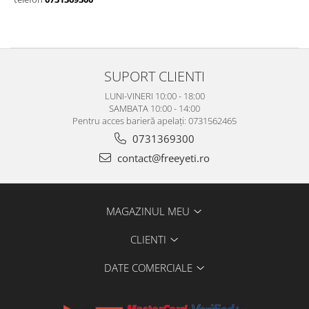
Bețe
Bețe sh adulți
Bețe sh copii
Bețe noi adulți
SUPORT CLIENTI
Bețe noi copii
LUNI-VINERI 10:00 - 18:00
Bețe noi modele feminine
SAMBATA 10:00 - 14:00
Pentru acces barieră apelați: 0731562465
0731369300
contact@freeyeti.ro
MAGAZINUL MEU
CLIENTI
DATE COMERCIALE