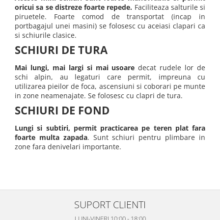
oricui sa se distreze foarte repede.
Faciliteaza salturile si
piruetele. Foarte comod de transportat (incap in
portbagajul unei masini) se folosesc cu aceiasi clapari ca
si schiurile clasice.
SCHIURI DE TURA
Mai lungi, mai largi si mai usoare
decat rudele lor de
schi alpin, au legaturi care permit, impreuna cu
utilizarea pieilor de foca, ascensiuni si coborari pe munte
in zone neamenajate. Se folosesc cu clapri de tura.
SCHIURI DE FOND
Lungi si subtiri, permit practicarea pe teren plat fara
foarte multa zapada
. Sunt schiuri pentru plimbare in
zone fara denivelari importante.
SUPORT CLIENTI
LUNI-VINERI 10:00 - 18:00