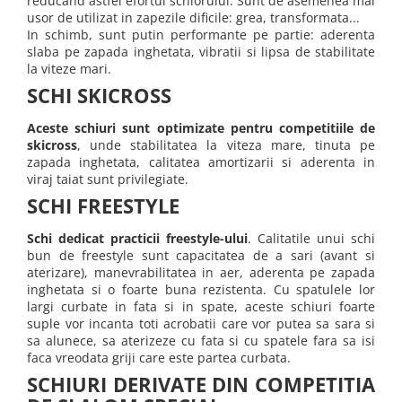
reducand astfel efortul schiorului. Sunt de asemenea mai
usor de utilizat in zapezile dificile: grea, transformata...
In schimb, sunt putin performante pe partie: aderenta
slaba pe zapada inghetata, vibratii si lipsa de stabilitate
la viteze mari.
SCHI SKICROSS
Aceste schiuri sunt optimizate pentru competitiile de
skicross
, unde stabilitatea la viteza mare, tinuta pe
zapada inghetata, calitatea amortizarii si aderenta in
viraj taiat sunt privilegiate.
SCHI FREESTYLE
Schi dedicat practicii freestyle-ului
. Calitatile unui schi
bun de freestyle sunt capacitatea de a sari (avant si
aterizare), manevrabilitatea in aer, aderenta pe zapada
inghetata si o foarte buna rezistenta. Cu spatulele lor
largi curbate in fata si in spate, aceste schiuri foarte
suple vor incanta toti acrobatii care vor putea sa sara si
sa alunece, sa aterizeze cu fata si cu spatele fara sa isi
faca vreodata griji care este partea curbata.
SCHIURI DERIVATE DIN COMPETITIA