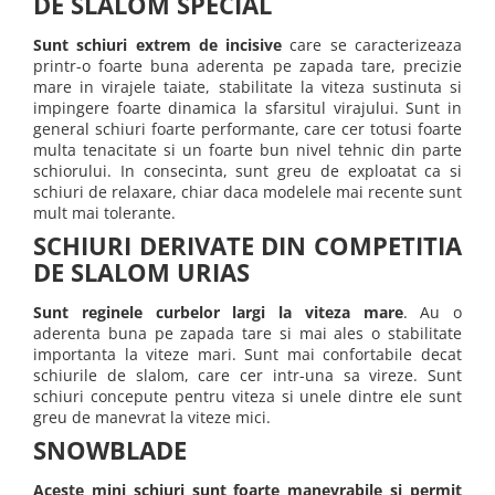
DE SLALOM SPECIAL
Sunt schiuri extrem de incisive
care se caracterizeaza
printr-o foarte buna aderenta pe zapada tare, precizie
mare in virajele taiate, stabilitate la viteza sustinuta si
impingere foarte dinamica la sfarsitul virajului. Sunt in
general schiuri foarte performante, care cer totusi foarte
multa tenacitate si un foarte bun nivel tehnic din parte
schiorului. In consecinta, sunt greu de exploatat ca si
schiuri de relaxare, chiar daca modelele mai recente sunt
mult mai tolerante.
SCHIURI DERIVATE DIN COMPETITIA
DE SLALOM URIAS
Sunt reginele curbelor largi la viteza mare
. Au o
aderenta buna pe zapada tare si mai ales o stabilitate
importanta la viteze mari. Sunt mai confortabile decat
schiurile de slalom, care cer intr-una sa vireze. Sunt
schiuri concepute pentru viteza si unele dintre ele sunt
greu de manevrat la viteze mici.
SNOWBLADE
Aceste mini schiuri sunt foarte manevrabile si permit