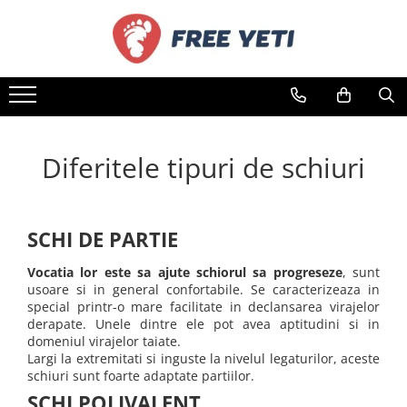
SCHI
SNOWBOARD
Consiliere
Informatii utile
Schiuri
Snowboard
Pentru schiuri
Despre noi
Schiuri sh adulti
Snowboard sh adulți
Evaluarea Nivelului de schi
Informații despre livrare
Schiuri sh copii
Snowboard sh copii
Diferitele Tipuri de schiuri
Metode de plata
Diferitele tipuri de schiuri
Schiuri sh modele feminine
Snwoboard sh modele feminine
Alegerea înălțimii schiurilor
Politica de retur
Schiuri sh Freestyle
Boots
Pentru snowboarduri
Politica de confidențialitate
Schiuri sh Freeride/Tura
Boots sh adulți
Cum se alege un snowboard?
SCHI DE PARTIE
Contact
Schiuri noi
Boots sh copii
Tipurile de snowboard
Schiuri la preturi reduse
Boots sh modele feminine
Marimea si lațtimea snowboardului
Vocatia lor este sa ajute schiorul sa progreseze
, sunt
usoare si in general confortabile. Se caracterizeaza in
Schiuri sub 300 lei
special printr-o mare facilitate in declansarea virajelor
Clăpari
derapate. Unele dintre ele pot avea aptitudini si in
domeniul virajelor taiate.
Clăpari sh adulți
Largi la extremitati si inguste la nivelul legaturilor, aceste
Clăpari sh copii
schiuri sunt foarte adaptate partiilor.
Clăpari sh modele feminine
SCHI POLIVALENT