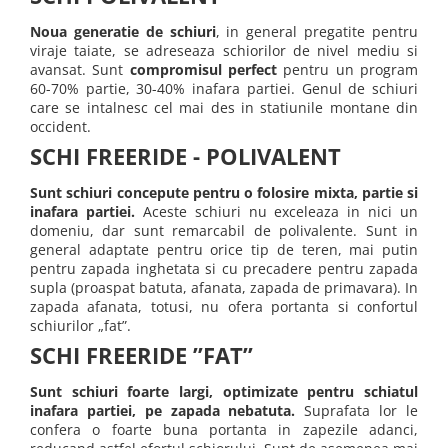
Bețe
Noua generatie de schiuri
, in general pregatite pentru
Bețe sh adulți
viraje taiate, se adreseaza schiorilor de nivel mediu si
Bețe sh copii
avansat. Sunt
compromisul perfect
pentru un program
60-70% partie, 30-40% inafara partiei. Genul de schiuri
Bețe noi adulți
care se intalnesc cel mai des in statiunile montane din
Bețe noi copii
occident.
Bețe noi modele feminine
SCHI FREERIDE - POLIVALENT
Sunt schiuri concepute pentru o folosire mixta, partie si
inafara partiei.
Aceste schiuri nu exceleaza in nici un
domeniu, dar sunt remarcabil de polivalente. Sunt in
general adaptate pentru orice tip de teren, mai putin
pentru zapada inghetata si cu precadere pentru zapada
supla (proaspat batuta, afanata, zapada de primavara). In
zapada afanata, totusi, nu ofera portanta si confortul
schiurilor „fat”.
SCHI FREERIDE ”FAT”
Sunt schiuri foarte largi, optimizate pentru schiatul
inafara partiei, pe zapada nebatuta.
Suprafata lor le
confera o foarte buna portanta in zapezile adanci,