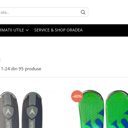
RMATII UTILE
SERVICE & SHOP ORADEA
i
1-
24
din
95
produse
-40%