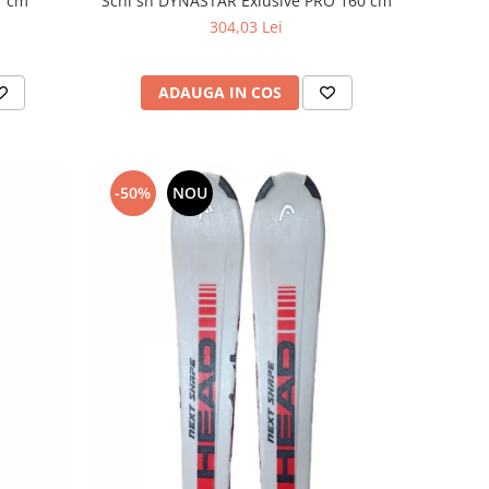
7 cm
Schi sh DYNASTAR Exlusive PRO 160 cm
304,03 Lei
ADAUGA IN COS
-50%
NOU