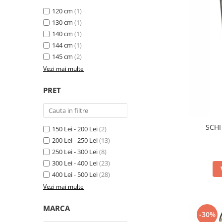
Bețe
120 cm
(1)
Bețe sh adulți
130 cm
(1)
Bețe sh copii
140 cm
(1)
Bețe noi adulți
144 cm
(1)
145 cm
(2)
Bețe noi copii
Vezi mai multe
Bețe noi modele feminine
PRET
SCHI
150 Lei - 200 Lei
(2)
200 Lei - 250 Lei
(13)
250 Lei - 300 Lei
(8)
300 Lei - 400 Lei
(23)
400 Lei - 500 Lei
(28)
Vezi mai multe
MARCA
-30%