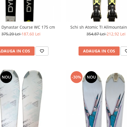
h Dynastar Course WC 175 cm
Schi sh Atomic TI Allmountai
375,20 Lei
187,60 Lei
354,87 Lei
212,92 Lei
ADAUGA IN COS
ADAUGA IN COS
NOU
-30%
NOU