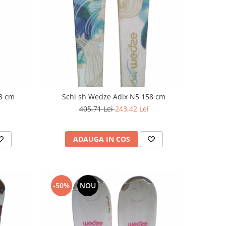
63 cm
Schi sh Wedze Adix N5 158 cm
405,71 Lei
243,42 Lei
ADAUGA IN COS
-50%
NOU