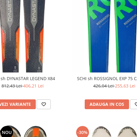
 sh DYNASTAR LEGEND X84
SCHI sh ROSSIGNOL EXP 75
812,43 Lei
406,21 Lei
426,04 Lei
255,63 Lei
VEZI VARIANTE
ADAUGA IN COS
NOU
-30%