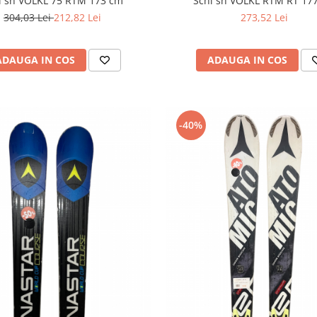
i sh VOLKL 75 RTM 173 cm
Schi sh VOLKL RTM RT 17
304,03 Lei
212,82 Lei
273,52 Lei
ADAUGA IN COS
ADAUGA IN COS
-40%