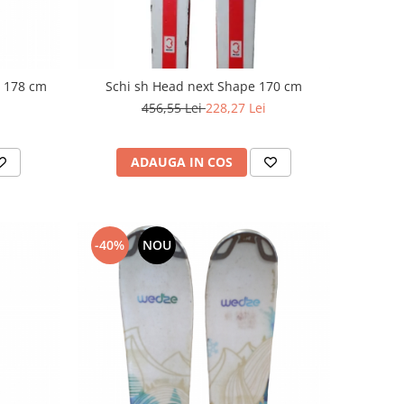
n 178 cm
Schi sh Head next Shape 170 cm
456,55 Lei
228,27 Lei
ADAUGA IN COS
-40%
NOU