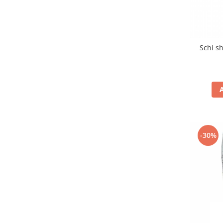
Schi s
-30%