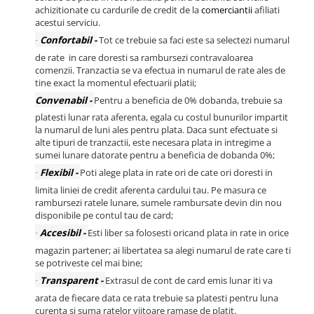
achizitionate cu cardurile de credit de la
comerciantii
afiliati
acestui serviciu.
Confortabil -
Tot ce trebuie sa faci este sa selectezi numarul
·
de rate in care doresti sa rambursezi contravaloarea
comenzii. Tranzactia se va efectua in numarul de rate ales de
tine exact la momentul efectuarii platii;
Convenabil -
Pentru a beneficia de 0% dobanda, trebuie sa
platesti lunar rata aferenta, egala cu costul bunurilor impartit
la numarul de luni ales pentru plata. Daca sunt efectuate si
alte tipuri de tranzactii, este necesara plata in intregime a
sumei lunare datorate pentru a beneficia de dobanda 0%;
Flexibil -
Poti alege plata in rate ori de cate ori doresti in
·
limita liniei de credit aferenta cardului tau. Pe masura ce
rambursezi ratele lunare, sumele rambursate devin din nou
disponibile pe contul tau de card;
Accesibil -
Esti liber sa folosesti oricand plata in rate in orice
·
magazin partener; ai libertatea sa alegi numarul de rate care ti
se potriveste cel mai bine;
Transparent -
Extrasul de cont de card emis lunar iti va
·
arata de fiecare data ce rata trebuie sa platesti pentru luna
curenta si suma ratelor viitoare ramase de platit.