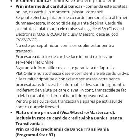
Virament bancar
inaintea expedierii produselor
Bețe
Prin intermediul cardului bancar
- comanda este achitata
Bețe sh adulți
online, cu cardul, in momentul plasarii comenzii.
Se poate efectua plata online cu cardul personal sau al firmei
Bețe sh copii
dumneavoastra, in conditii de siguranta deplina. Cardurile
Bețe noi adulți
acceptate la plata sunt cele emise sub siglele VISA (Classic si
Electron) si MASTERCARD (inclusiv Maestro, daca au cod
Bețe noi copii
CVV2/CVC2).
Bețe noi modele feminine
Nu este perceput niciun comision suplimentar pentru
tranzactii.
Procesarea datelor de card se face in mod exclusiv pe
serverele PlatiOnline.
Siguranta informatiilor dvs. este garantata de faptul ca
PlatiOnline nu stocheaza datele confidentiale ale cardului dvs,
ci le trimite criptat pe o conexiune securizata catre banca
procesatoare. In acest fel informatiile dvs. sunt in siguranta.
Indiferent de valuta pe care o aveti in cont, tranzactiile se fac
in lei, la cursul de schimb al bancii dumneavoastra.
Pentru plata cu cardul, tranzactia va aparea pe extrasul de
cont cu numele freeyeti.
Plata online prin card (Visa/Maestro/Mastercard),
inclusiv in rate cu card de credit Alpha Bank si Banca
Transilvania
.
:
Prin card de credit emis de Banca Transilvania
(Programul Star BT)