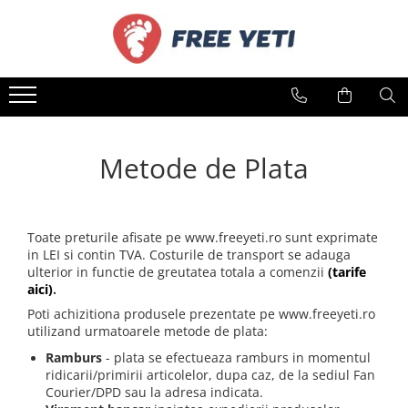
SCHI
SNOWBOARD
Consiliere
Informatii utile
Schiuri
Snowboard
Pentru schiuri
Despre noi
Schiuri sh adulti
Snowboard sh adulți
Evaluarea Nivelului de schi
Informații despre livrare
Schiuri sh copii
Snowboard sh copii
Diferitele Tipuri de schiuri
Metode de plata
Metode de Plata
Schiuri sh modele feminine
Snwoboard sh modele feminine
Alegerea înălțimii schiurilor
Politica de retur
Schiuri sh Freestyle
Boots
Pentru snowboarduri
Politica de confidențialitate
Schiuri sh Freeride/Tura
Boots sh adulți
Cum se alege un snowboard?
Toate preturile afisate pe www.freeyeti.ro sunt exprimate
Contact
Schiuri noi
Boots sh copii
Tipurile de snowboard
in LEI si contin TVA. Costurile de transport se adauga
Schiuri la preturi reduse
ulterior in functie de greutatea totala a comenzii
(tarife
Boots sh modele feminine
Marimea si lațtimea snowboardului
aici)
.
Schiuri sub 300 lei
Poti achizitiona produsele prezentate pe www.freeyeti.ro
Clăpari
utilizand urmatoarele metode de plata:
Clăpari sh adulți
Ramburs
- plata se efectueaza ramburs in momentul
Clăpari sh copii
ridicarii/primirii articolelor, dupa caz, de la sediul Fan
Clăpari sh modele feminine
Courier/DPD sau la adresa indicata.