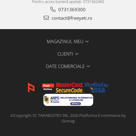
Pentru acces barieră apelați: 0731562465
0731369300
contact@freeyeti.ro
MAGAZINUL MEU
CLIENTI
DATE COMERCIALE
©Copyright SC TARABOSTES SRL 2026
Platforma E-commerce by
Gomag