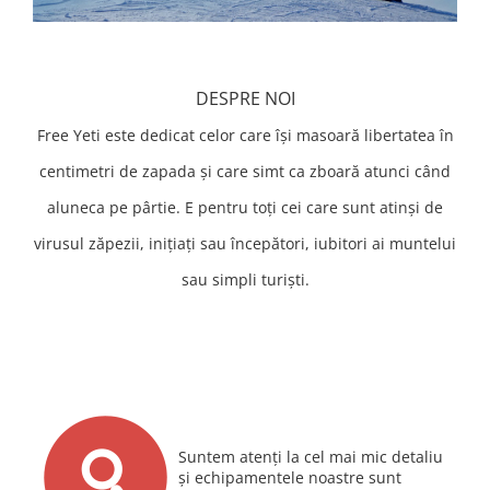
Bețe
Bețe sh adulți
Bețe sh copii
DESPRE NOI
Bețe noi adulți
Bețe noi copii
Free Yeti este dedicat celor care îşi masoară libertatea în
Bețe noi modele feminine
centimetri de zapada şi care simt ca zboară atunci când
aluneca pe pârtie. E pentru toţi cei care sunt atinşi de
virusul zăpezii, iniţiaţi sau începători, iubitori ai muntelui
sau simpli turişti.
Suntem atenţi la cel mai mic detaliu
şi echipamentele noastre sunt