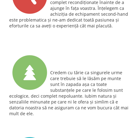
complet recondiţionate înainte de a
ajunge în faţa voastra. Înţelegem ca
achiziţia de echipament second-hand
este problematica şi ne-am dedicat toată pasiunea şi
eforturile ca sa aveţi o experienţă cât mai placută.
Credem cu tărie ca singurele urme
care trebuie să le lăsăm pe munte
sunt în zapada aşa ca toate
substanţele pe care le folosim sunt
ecologice, deci complet nepoluante. Iubim natura şi
senzaîiile minunate pe care ni le ofera şi simîim că e
datoria noastra să ne asiguram ca ne vom bucura cât mai
mult de ele.