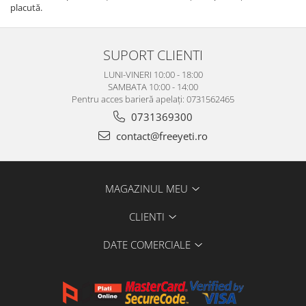
placută.
SUPORT CLIENTI
LUNI-VINERI 10:00 - 18:00
SAMBATA 10:00 - 14:00
Pentru acces barieră apelați: 0731562465
0731369300
contact@freeyeti.ro
MAGAZINUL MEU
CLIENTI
DATE COMERCIALE