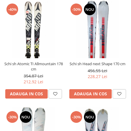
-40%
-50%
NOU
Schi sh Atomic TI Allmountain 178
Schi sh Head next Shape 170 cm
cm
456,55 Lei
354,87 Lei
228,27 Lei
212,92 Lei
ADAUGA IN COS
ADAUGA IN COS
-30%
NOU
-30%
NOU