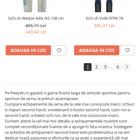
Schi sh Wedze Adix N5 158 cm
Schi sh Volkl RTM 74
405,71 Lei
385,37 Lei
243,42 Lei
ADAUGA IN COS
ADAUGA IN COS
1
2
3
6
...
Pe freeyeti.ro gasesti o gama foarte larga de articole sportive pentru
sporturi de iarna, la preturi avantajoase.
Cumpara echipamente de iarna de la cele mai cunoscute marci: schiuri
si clapari second hand, snowboard si boots second hand, casti noi si
second hand, ochelari schi noi, de la cele mai cunoscute marci.
Suntem atenţi la cel mai mic detaliu şi echipamentele noastre sunt
complet recondiţionate înainte de a ajunge în faţa voastra. Înţelegem
ca achiziţia de echipament second-hand este problematica şi ne-am
dedicat toată pasiunea şi eforturile ca sa aveţi o experienţă cât mai