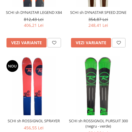
Bețe
Bețe sh adulți
SCHI sh DYNASTAR LEGEND X84
SCHI sh DYNASTAR SPEED ZONE
Bețe sh copii
812,43 Lei
354,87 Lei
406,21 Lei
248,41 Lei
Bețe noi adulți
Bețe noi copii
Bețe noi modele feminine
VEZI VARIANTE
VEZI VARIANTE
NOU
SCHI sh ROSSIGNOL SPRAYER
SCHI sh ROSSIGNOL PURSUIT 300
(negru - verde)
456,55 Lei