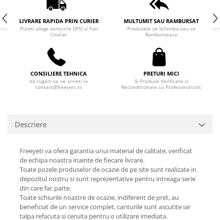
LIVRARE RAPIDA PRIN CURIER
MULTUMIT SAU RAMBURSAT
Puteti alege serviciile DPD si Fan
Produsele se Schimba sau se
Courier
Ramburseaza
CONSILIERE TEHNICA
PRETURI MICI
Va rugam sa ne scrieti la
Si Produse Verificate si
contact@freeyeti.ro
Reconditionate cu Profesionalism.
Descriere
Freeyeti va ofera garantia unui material de calitate, verificat
de echipa noastra inainte de fiecare livrare.
Toate pozele produselor de ocazie de pe site sunt realizate in
depozitul nostru si sunt reprezentative pentru intreaga serie
din care fac parte.
Toate schiurile noastre de ocazie, indiferent de pret, au
beneficiat de un service complet, canturile sunt ascutite iar
talpa refacuta si ceruita pentru o utilizare imediata.