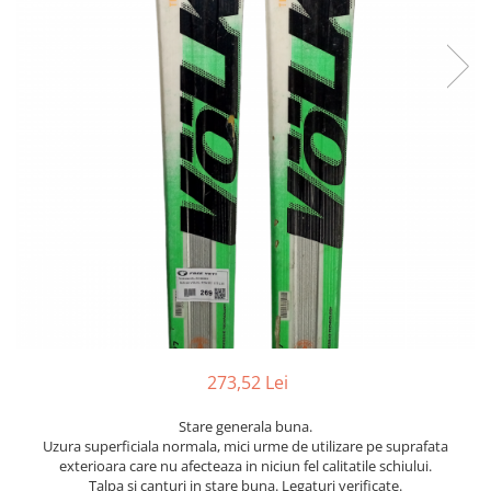
Bețe
Bețe sh adulți
Bețe sh copii
Bețe noi adulți
Bețe noi copii
Bețe noi modele feminine
273,52 Lei
Stare generala buna.
Uzura superficiala normala, mici urme de utilizare pe suprafata
exterioara care nu afecteaza in niciun fel calitatile schiului.
Talpa si canturi in stare buna. Legaturi verificate.