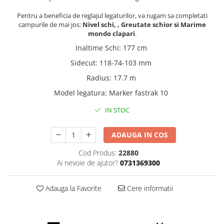
Pentru a beneficia de reglajul legaturilor, va rugam sa completati
campurile de mai jos:
Nivel schi, , Greutate schior si Marime
mondo clapari
.
Inaltime Schi
:
177 cm
Sidecut
:
118-74-103 mm
Radius
:
17.7 m
Model legatura
:
Marker fastrak 10
IN STOC
ADAUGA IN COS
Cod Produs:
22880
Ai nevoie de ajutor?
0731369300
Adauga la Favorite
Cere informatii