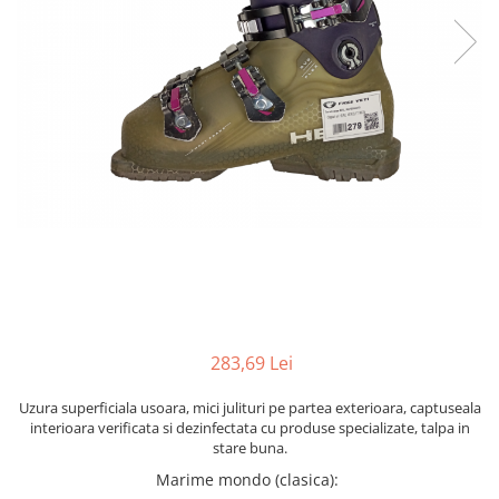
Bețe
Bețe sh adulți
Bețe sh copii
Bețe noi adulți
Bețe noi copii
Bețe noi modele feminine
283,69 Lei
Uzura superficiala usoara, mici julituri pe partea exterioara, captuseala
interioara verificata si dezinfectata cu produse specializate, talpa in
stare buna.
Marime mondo (clasica)
: