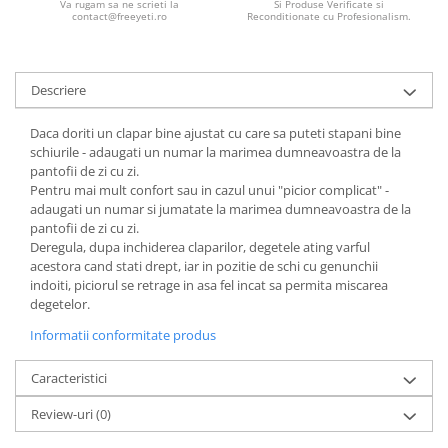
Va rugam sa ne scrieti la
Si Produse Verificate si
contact@freeyeti.ro
Reconditionate cu Profesionalism.
Descriere
Daca doriti un clapar bine ajustat cu care sa puteti stapani bine
schiurile - adaugati un numar la marimea dumneavoastra de la
pantofii de zi cu zi.
Pentru mai mult confort sau in cazul unui "picior complicat" -
adaugati un numar si jumatate la marimea dumneavoastra de la
pantofii de zi cu zi.
Deregula, dupa inchiderea claparilor, degetele ating varful
acestora cand stati drept, iar in pozitie de schi cu genunchii
indoiti, piciorul se retrage in asa fel incat sa permita miscarea
degetelor.
Informatii conformitate produs
Caracteristici
Review-uri
(0)