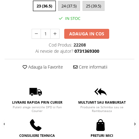
23 (36.5)
24 (37.5)
25 (39.5)
IN STOC
ADAUGA IN COS
Cod Produs:
22208
Ai nevoie de ajutor?
0731369300
Adauga la Favorite
Cere informatii
LIVRARE RAPIDA PRIN CURIER
MULTUMIT SAU RAMBURSAT
Puteti alege serviciile DPD si Fan
Produsele se Schimba sau se
Courier
Ramburseaza
CONSILIERE TEHNICA
PRETURI MICI