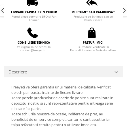
LIVRARE RAPIDA PRIN CURIER
MULTUMIT SAU RAMBURSAT
Puteti alege serviciile DPD si Fan
Produsele se Schimba sau se
Courier
Ramburseaza
CONSILIERE TEHNICA
PRETURI MICI
Va rugam sa ne scrieti la
Si Produse Verificate si
contact@freeyeti.ro
Reconditionate cu Profesionalism.
Descriere
Freeyeti va ofera garantia unui material de calitate, verificat
de echipa noastra inainte de fiecare livrare.
Toate pozele produselor de ocazie de pe site sunt realizate in
depozitul nostru si sunt reprezentative pentru intreaga serie
din care fac parte.
Toate schiurile noastre de ocazie, indiferent de pret, au
beneficiat de un service complet, canturile sunt ascutite iar
talpa refacuta si ceruita pentru o utilizare imediata.