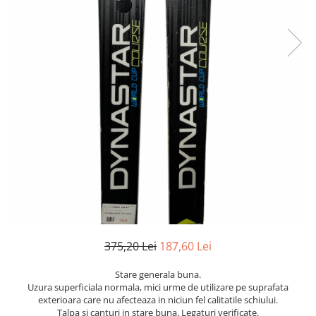
Bețe
Bețe sh adulți
Bețe sh copii
Bețe noi adulți
Bețe noi copii
Bețe noi modele feminine
375,20 Lei
187,60 Lei
Stare generala buna.
Uzura superficiala normala, mici urme de utilizare pe suprafata
exterioara care nu afecteaza in niciun fel calitatile schiului.
Talpa si canturi in stare buna. Legaturi verificate.