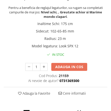
Pentru a beneficia de reglajul legaturilor, va rugam sa completati
campurile de mai jos:
Nivel schi, , Greutate schior si Marime
mondo clapari
.
Inaltime Schi
:
175 cm
Sidecut
:
102-65-85 mm
Radius
:
23 m
Model legatura
:
Look SPX 12
IN STOC
ADAUGA IN COS
Cod Produs:
21159
Ai nevoie de ajutor?
0731369300
Adauga la Favorite
Cere informatii