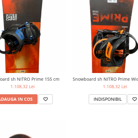
oard sh NITRO Prime 155 cm
Snowboard sh NITRO Prime Wi
1.108,32 Lei
1.108,32 Lei
ADAUGA IN COS
INDISPONIBIL