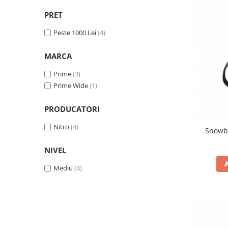
Bețe
PRET
Bețe sh adulți
Bețe sh copii
Peste 1000 Lei
(4)
Bețe noi adulți
MARCA
Bețe noi copii
Bețe noi modele feminine
Prime
(3)
Prime Wide
(1)
PRODUCATORI
Nitro
(4)
Snowb
NIVEL
Mediu
(4)