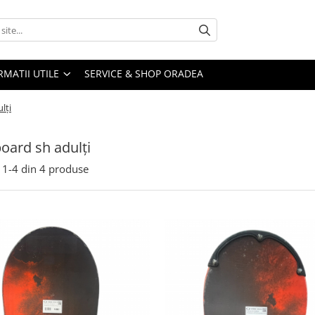
RMATII UTILE
SERVICE & SHOP ORADEA
lți
ard sh adulți
1-
4
din
4
produse