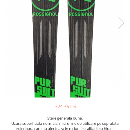
Bețe
Bețe sh adulți
Bețe sh copii
Bețe noi adulți
Bețe noi copii
Bețe noi modele feminine
324,36 Lei
Stare generala buna.
Uzura superficiala normala, mici urme de utilizare pe suprafata
exterioara care nu afecteaza in niciun fel calitatile schiului.