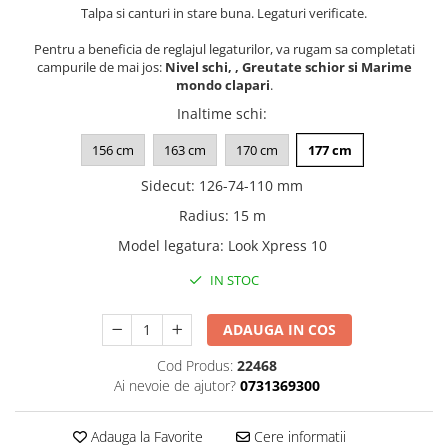
Talpa si canturi in stare buna. Legaturi verificate.
Pentru a beneficia de reglajul legaturilor, va rugam sa completati
campurile de mai jos:
Nivel schi, , Greutate schior si Marime
mondo clapari
.
Inaltime schi
:
156 cm
163 cm
170 cm
177 cm
Sidecut
:
126-74-110 mm
Radius
:
15 m
Model legatura
:
Look Xpress 10
IN STOC
ADAUGA IN COS
Cod Produs:
22468
Ai nevoie de ajutor?
0731369300
Adauga la Favorite
Cere informatii