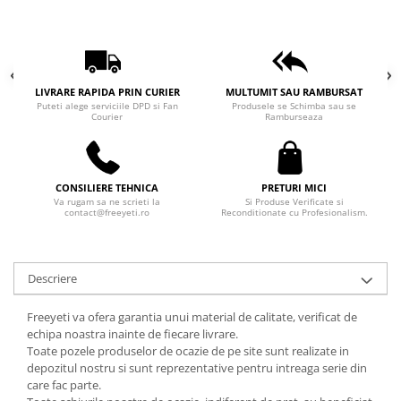
LIVRARE RAPIDA PRIN CURIER
MULTUMIT SAU RAMBURSAT
Puteti alege serviciile DPD si Fan
Produsele se Schimba sau se
Courier
Ramburseaza
CONSILIERE TEHNICA
PRETURI MICI
Va rugam sa ne scrieti la
Si Produse Verificate si
contact@freeyeti.ro
Reconditionate cu Profesionalism.
Descriere
Freeyeti va ofera garantia unui material de calitate, verificat de
echipa noastra inainte de fiecare livrare.
Toate pozele produselor de ocazie de pe site sunt realizate in
depozitul nostru si sunt reprezentative pentru intreaga serie din
care fac parte.