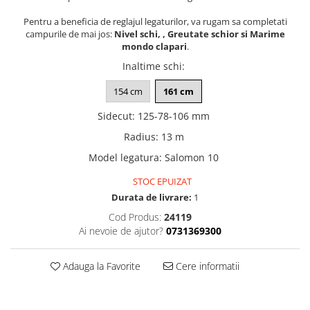
Pentru a beneficia de reglajul legaturilor, va rugam sa completati
campurile de mai jos:
Nivel schi, , Greutate schior si Marime
mondo clapari
.
Inaltime schi
:
154 cm
161 cm
Sidecut
:
125-78-106 mm
Radius
:
13 m
Model legatura
:
Salomon 10
STOC EPUIZAT
Durata de livrare:
1
Cod Produs:
24119
Ai nevoie de ajutor?
0731369300
Adauga la Favorite
Cere informatii