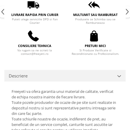
LIVRARE RAPIDA PRIN CURIER
MULTUMIT SAU RAMBURSAT
Puteti alege serviciile DPD si Fan
Produsele se Schimba sau se
Courier
Ramburseaza
CONSILIERE TEHNICA
PRETURI MICI
Va rugam sa ne scrieti la
Si Produse Verificate si
contact@freeyeti.ro
Reconditionate cu Profesionalism.
Descriere
Freeyeti va ofera garantia unui material de calitate, verificat
de echipa noastra inainte de fiecare livrare.
Toate pozele produselor de ocazie de pe site sunt realizate in
depozitul nostru si sunt reprezentative pentru intreaga serie
din care fac parte.
Toate schiurile noastre de ocazie, indiferent de pret, au
beneficiat de un service complet, canturile sunt ascutite iar