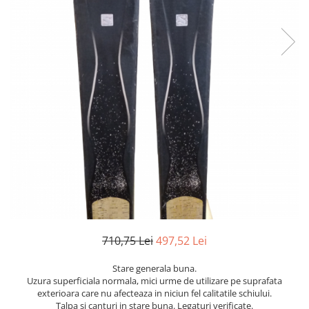
Bețe
Bețe sh adulți
Bețe sh copii
Bețe noi adulți
Bețe noi copii
Bețe noi modele feminine
710,75 Lei
497,52 Lei
Stare generala buna.
Uzura superficiala normala, mici urme de utilizare pe suprafata
exterioara care nu afecteaza in niciun fel calitatile schiului.
Talpa si canturi in stare buna. Legaturi verificate.