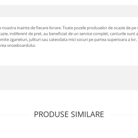
pa noastra inainte de fiecare livrare. Toate pozele produselor de ocazie de pe 
zie, indiferent de pret, au beneficiat de un service complet, canturile sunt as
te zgarieturi, julituri sau cateodata mici socuri pe partea superioara a lor,
starea snowboardului.
PRODUSE SIMILARE