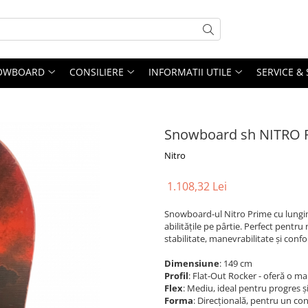
OWBOARD
CONSILIERE
INFORMATII UTILE
SERVICE &
Snowboard sh NITRO 
Nitro
1.108,32 Lei
Snowboard-ul Nitro Prime cu lungime
abilitățile pe pârtie. Perfect pentr
stabilitate, manevrabilitate și confo
Dimensiune
: 149 cm
Profil
: Flat-Out Rocker - oferă o man
Flex
: Mediu, ideal pentru progres și
Forma
: Direcțională, pentru un con