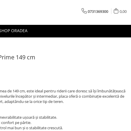
0731369300
0,00
 SHOP ORADEA
Prime 149 cm
a de 149 cm, este ideal pentru riderii care doresc să își îmbunătățească
u nivelurile începător și intermediar, placa oferă o combinație excelentă de
rt, adaptându-se la orice tip de teren.
evrabilitate ușoară și stabilitate.
 confort pe pârtie.
trol mai bun și o stabilitate crescută.