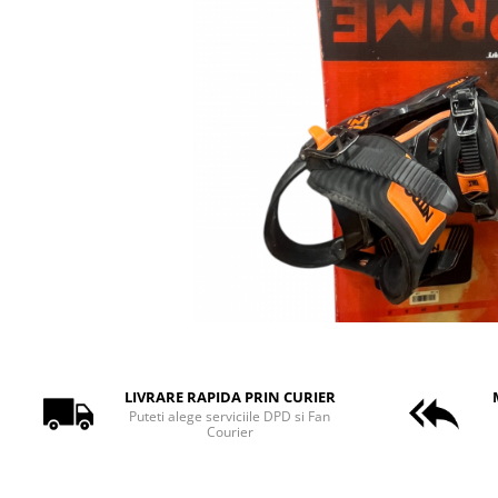
Bețe
Bețe sh adulți
Bețe sh copii
Bețe noi adulți
Bețe noi copii
Bețe noi modele feminine
LIVRARE RAPIDA PRIN CURIER
Puteti alege serviciile DPD si Fan
Courier