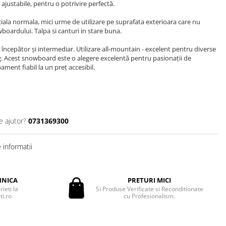
i ajustabile, pentru o potrivire perfectă.
iala normala, mici urme de utilizare pe suprafata exterioara care nu
owboardului. Talpa si canturi in stare buna.
începător și intermediar. Utilizare all-mountain - excelent pentru diverse
ing. Acest snowboard este o alegere excelentă pentru pasionații de
ent fiabil la un preț accesibil.
e ajutor?
0731369300
informatii
HNICA
PRETURI MICI
ieti la
Si Produse Verificate si Reconditionate
i.ro
cu Profesionalism.