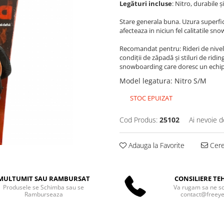
Legături incluse
: Nitro, durabile ș
Stare generala buna. Uzura superfic
afecteaza in niciun fel calitatile sn
Recomandat pentru: Rideri de nivel 
condiții de zăpadă și stiluri de rid
snowboarding care doresc un echipam
Model legatura
:
Nitro S/M
STOC EPUIZAT
Cod Produs:
25102
Ai nevoie d
Adauga la Favorite
Cere 
MULTUMIT SAU RAMBURSAT
CONSILIERE TE
Produsele se Schimba sau se
Va rugam sa ne scr
Ramburseaza
contact@freeyet