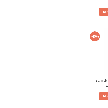
AD
-40%
SCHI sh
4
AD