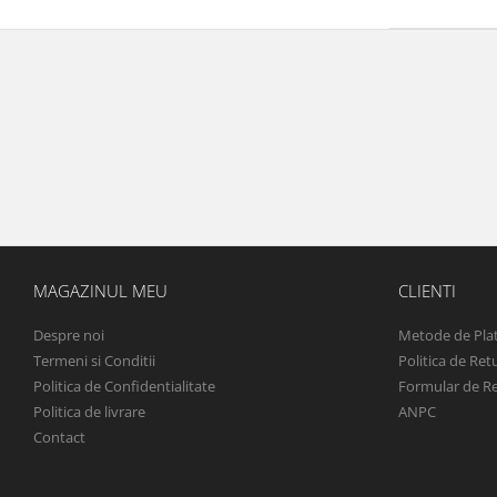
MAGAZINUL MEU
CLIENTI
Despre noi
Metode de Pla
Termeni si Conditii
Politica de Ret
Politica de Confidentialitate
Formular de R
Politica de livrare
ANPC
Contact