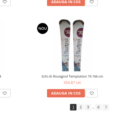
ADAUGA IN COS
NOU
4
Schi sh Rossignol Temptation 74 166 cm
354,87 Lei
ADAUGA IN COS
1
2
3
6
...