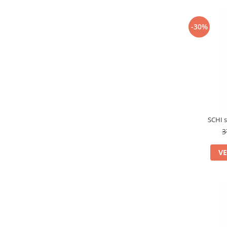
-30%
SCHI 
3
VE