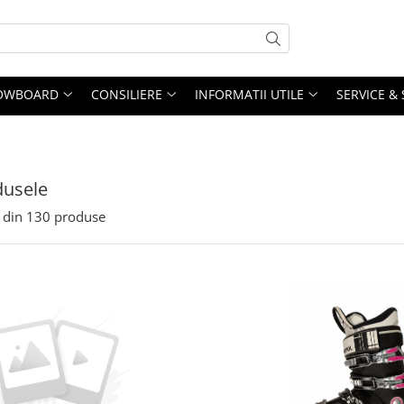
OWBOARD
CONSILIERE
INFORMATII UTILE
SERVICE &
dusele
din
130
produse