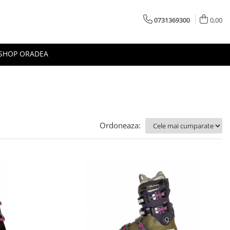
0731369300
0,00
 SHOP ORADEA
Ordoneaza: