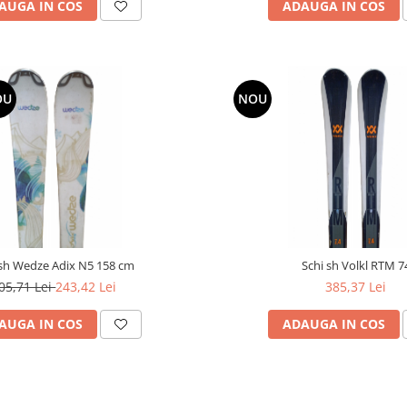
AUGA IN COS
ADAUGA IN COS
OU
NOU
 sh Wedze Adix N5 158 cm
Schi sh Volkl RTM 7
05,71 Lei
243,42 Lei
385,37 Lei
AUGA IN COS
ADAUGA IN COS