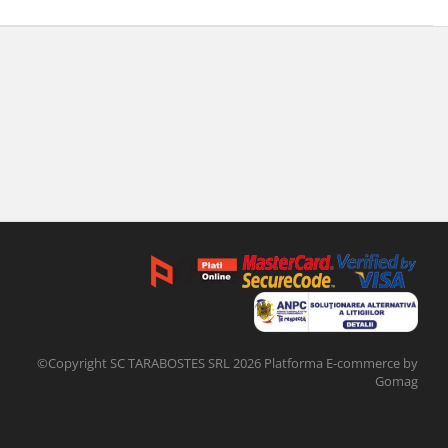
©Copyright SC TARABOSTES SRL 2026
Platforma E-commerce by
Gomag