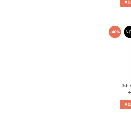
AD
-40%
N
Schi
4
AD