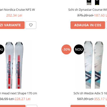
ari Nordica Cruise NFS W
Schi sh Dynastar Course W
202,34 Lei
375,20 Lei
187,60 L
ZI VARIANTE
ADAUGA IN COS
OU
-30%
NOU
sh Head next Shape 170 cm
Schi sh Wedze Adix 5 1
56,55 Lei
228,27 Lei
507,39 Lei
355,17 L