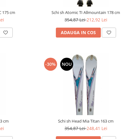
C 175 cm
Schi sh Atomic TI Allmountain 178 cm
ei
354,87 Lei
212,92 Lei
ADAUGA IN COS
-30%
NOU
63 cm
Schi sh Head Mia Titan 163 cm
ei
354,87 Lei
248,41 Lei