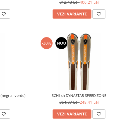
812,43 Lei
406,21 Lei
VEZI VARIANTE
-30%
NOU
negru - verde)
SCHI sh DYNASTAR SPEED ZONE
354,87 Lei
248,41 Lei
VEZI VARIANTE