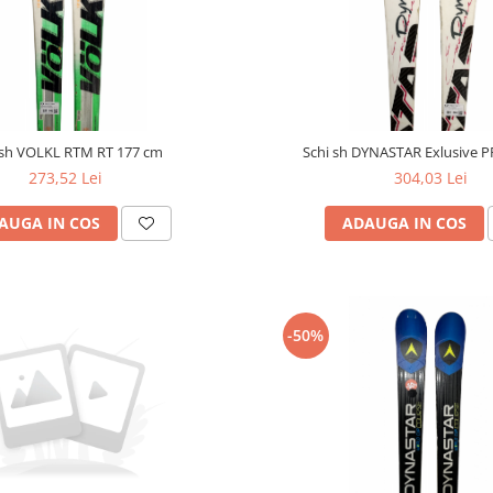
 sh VOLKL RTM RT 177 cm
Schi sh DYNASTAR Exlusive 
273,52 Lei
304,03 Lei
AUGA IN COS
ADAUGA IN COS
-50%