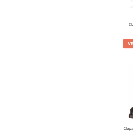
Bețe
Bețe sh adulți
Bețe sh copii
Cl
Bețe noi adulți
Bețe noi copii
Bețe noi modele feminine
VE
Clapa