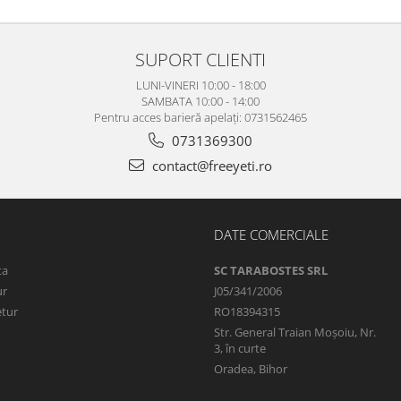
SUPORT CLIENTI
LUNI-VINERI 10:00 - 18:00
SAMBATA 10:00 - 14:00
Pentru acces barieră apelați: 0731562465
0731369300
contact@freeyeti.ro
DATE COMERCIALE
ta
SC TARABOSTES SRL
ur
J05/341/2006
etur
RO18394315
Str. General Traian Moșoiu, Nr.
3, în curte
Oradea, Bihor