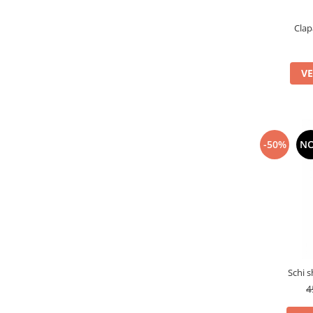
Clap
VE
-50%
N
Schi 
4