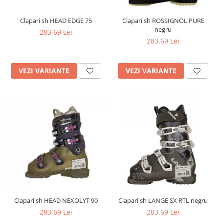
Bețe
Bețe sh adulți
Clapari sh HEAD EDGE 75
Clapari sh ROSSIGNOL PURE
negru
Bețe sh copii
283,69 Lei
283,69 Lei
Bețe noi adulți
Bețe noi copii
Bețe noi modele feminine
VEZI VARIANTE
VEZI VARIANTE
Clapari sh HEAD NEXOLYT 90
Clapari sh LANGE SX RTL negru
283,69 Lei
283,69 Lei