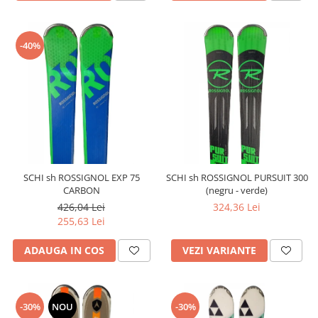
-40%
SCHI sh ROSSIGNOL EXP 75
SCHI sh ROSSIGNOL PURSUIT 300
CARBON
(negru - verde)
426,04 Lei
324,36 Lei
255,63 Lei
ADAUGA IN COS
VEZI VARIANTE
-30%
NOU
-30%