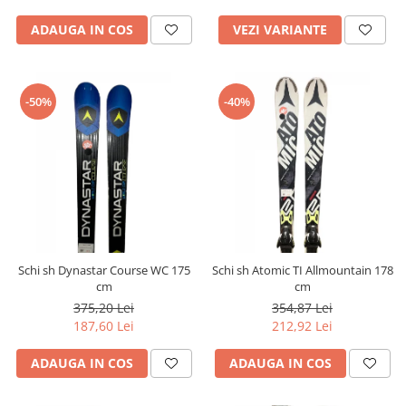
ADAUGA IN COS
VEZI VARIANTE
-50%
-40%
Schi sh Dynastar Course WC 175
Schi sh Atomic TI Allmountain 178
cm
cm
375,20 Lei
354,87 Lei
187,60 Lei
212,92 Lei
ADAUGA IN COS
ADAUGA IN COS