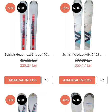
-50%
NOU
-30%
NOU
Schi sh Head next Shape 170 cm
Schi sh Wedze Adix 5 163 cm
456,55 Lei
507,39 Lei
228,27 Lei
355,17 Lei
ADAUGA IN COS
ADAUGA IN COS
-30%
NOU
-40%
NOU