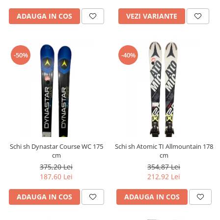
ADAUGA IN COS
VEZI VARIANTE
-50%
-40%
Schi sh Dynastar Course WC 175
Schi sh Atomic TI Allmountain 178
cm
cm
375,20 Lei
354,87 Lei
187,60 Lei
212,92 Lei
ADAUGA IN COS
ADAUGA IN COS