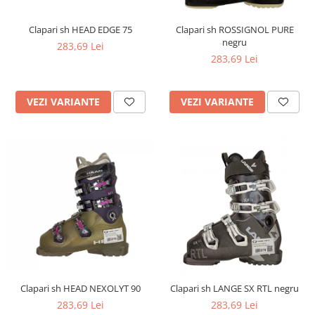
Bețe
Bețe sh adulți
Clapari sh HEAD EDGE 75
Clapari sh ROSSIGNOL PURE
negru
Bețe sh copii
283,69 Lei
283,69 Lei
Bețe noi adulți
Bețe noi copii
Bețe noi modele feminine
VEZI VARIANTE
VEZI VARIANTE
Clapari sh HEAD NEXOLYT 90
Clapari sh LANGE SX RTL negru
283,69 Lei
283,69 Lei