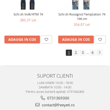
Schi sh Volkl RTM 74
Schi sh Rossignol Temptation 74
166 cm
385,37 Lei
354,87 Lei
ADAUGA IN COS
ADAUGA IN COS
1
2
3
6
...
SUPORT CLIENTI
LUNI-VINERI 10:00 - 18:00
SAMBATA 10:00 - 14:00
Pentru acces barieră apelați: 0731562465
0731369300
contact@freeyeti.ro