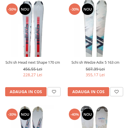
-50%
NOU
-30%
NOU
Schi sh Head next Shape 170 cm
Schi sh Wedze Adix 5 163 cm
456,55 Lei
507,39 Lei
228,27 Lei
355,17 Lei
ADAUGA IN COS
ADAUGA IN COS
-30%
NOU
-40%
NOU