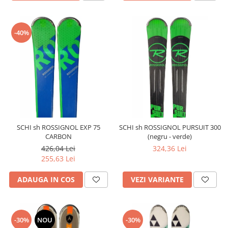
-40%
SCHI sh ROSSIGNOL EXP 75
SCHI sh ROSSIGNOL PURSUIT 300
CARBON
(negru - verde)
426,04 Lei
324,36 Lei
255,63 Lei
ADAUGA IN COS
VEZI VARIANTE
-30%
NOU
-30%