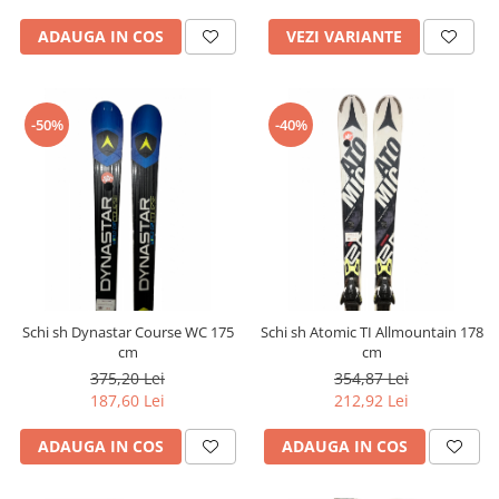
ADAUGA IN COS
VEZI VARIANTE
-50%
-40%
Schi sh Dynastar Course WC 175
Schi sh Atomic TI Allmountain 178
cm
cm
375,20 Lei
354,87 Lei
187,60 Lei
212,92 Lei
ADAUGA IN COS
ADAUGA IN COS