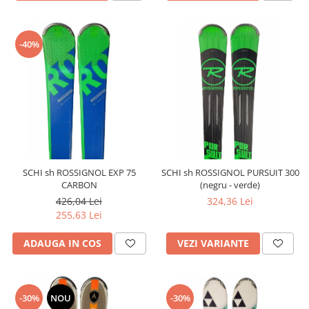
-40%
SCHI sh ROSSIGNOL EXP 75
SCHI sh ROSSIGNOL PURSUIT 300
CARBON
(negru - verde)
426,04 Lei
324,36 Lei
255,63 Lei
ADAUGA IN COS
VEZI VARIANTE
-30%
NOU
-30%