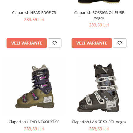
Bețe
Bețe sh adulți
Clapari sh HEAD EDGE 75
Clapari sh ROSSIGNOL PURE
negru
Bețe sh copii
283,69 Lei
283,69 Lei
Bețe noi adulți
Bețe noi copii
Bețe noi modele feminine
VEZI VARIANTE
VEZI VARIANTE
Clapari sh HEAD NEXOLYT 90
Clapari sh LANGE SX RTL negru
283,69 Lei
283,69 Lei