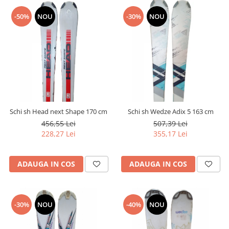
-50%
NOU
-30%
NOU
Schi sh Head next Shape 170 cm
Schi sh Wedze Adix 5 163 cm
456,55 Lei
507,39 Lei
228,27 Lei
355,17 Lei
ADAUGA IN COS
ADAUGA IN COS
-30%
NOU
-40%
NOU