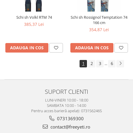
Schi sh Volkl RTM 74
Schi sh Rossignol Temptation 74
166 cm
385,37 Lei
354,87 Lei
ADAUGA IN COS
ADAUGA IN COS
1
2
3
6
...
SUPORT CLIENTI
LUNI-VINERI 10:00 - 18:00
SAMBATA 10:00 - 14:00
Pentru acces barieră apelați: 0731562465
0731369300
contact@freeyeti.ro