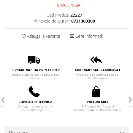
STOC EPUIZAT
Cod Produs:
22227
Ai nevoie de ajutor?
0731369300
Adauga la Favorite
Cere informatii
LIVRARE RAPIDA PRIN CURIER
MULTUMIT SAU RAMBURSAT
Puteti alege serviciile DPD si Fan
Produsele se Schimba sau se
Courier
Ramburseaza
CONSILIERE TEHNICA
PRETURI MICI
Va rugam sa ne scrieti la
Si Produse Verificate si
contact@freeyeti.ro
Reconditionate cu Profesionalism.
Descriere