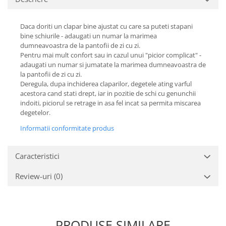
Daca doriti un clapar bine ajustat cu care sa puteti stapani
bine schiurile - adaugati un numar la marimea
dumneavoastra de la pantofii de zi cu zi.
Pentru mai mult confort sau in cazul unui "picior complicat" -
adaugati un numar si jumatate la marimea dumneavoastra de
la pantofii de zi cu zi.
Deregula, dupa inchiderea claparilor, degetele ating varful
acestora cand stati drept, iar in pozitie de schi cu genunchii
indoiti, piciorul se retrage in asa fel incat sa permita miscarea
degetelor.
Informatii conformitate produs
Caracteristici
Review-uri
(0)
PRODUSE SIMILARE