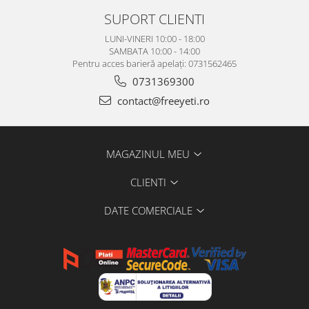
SUPORT CLIENTI
LUNI-VINERI 10:00 - 18:00
SAMBATA 10:00 - 14:00
Pentru acces barieră apelați: 0731562465
0731369300
contact@freeyeti.ro
MAGAZINUL MEU
CLIENTI
DATE COMERCIALE