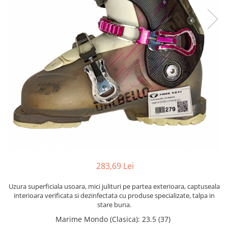
Bețe
Bețe sh adulți
Bețe sh copii
Bețe noi adulți
Bețe noi copii
Bețe noi modele feminine
283,69 Lei
Uzura superficiala usoara, mici julituri pe partea exterioara, captuseala
interioara verificata si dezinfectata cu produse specializate, talpa in
stare buna.
Marime Mondo (Clasica)
:
23.5 (37)