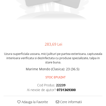
Bețe
Bețe sh adulți
Bețe sh copii
Bețe noi adulți
Bețe noi copii
Bețe noi modele feminine
283,69 Lei
Uzura superficiala usoara, mici julituri pe partea exterioara, captuseala
interioara verificata si dezinfectata cu produse specializate, talpa in
stare buna.
Marime Mondo (Clasica)
:
23 (36.5)
STOC EPUIZAT
Cod Produs:
22239
Ai nevoie de ajutor?
0731369300
Adauga la Favorite
Cere informatii