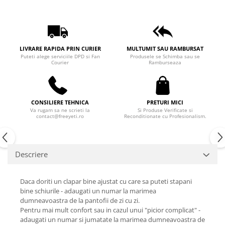
LIVRARE RAPIDA PRIN CURIER
MULTUMIT SAU RAMBURSAT
Puteti alege serviciile DPD si Fan
Produsele se Schimba sau se
Courier
Ramburseaza
CONSILIERE TEHNICA
PRETURI MICI
Va rugam sa ne scrieti la
Si Produse Verificate si
contact@freeyeti.ro
Reconditionate cu Profesionalism.
Descriere
Daca doriti un clapar bine ajustat cu care sa puteti stapani
bine schiurile - adaugati un numar la marimea
dumneavoastra de la pantofii de zi cu zi.
Pentru mai mult confort sau in cazul unui "picior complicat" -
adaugati un numar si jumatate la marimea dumneavoastra de