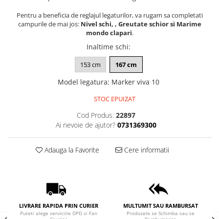
Pentru a beneficia de reglajul legaturilor, va rugam sa completati
campurile de mai jos:
Nivel schi, , Greutate schior si Marime
mondo clapari
.
Inaltime schi
:
153 cm
167 cm
Model legatura
:
Marker viva 10
STOC EPUIZAT
Cod Produs:
22897
Ai nevoie de ajutor?
0731369300
Adauga la Favorite
Cere informatii
LIVRARE RAPIDA PRIN CURIER
MULTUMIT SAU RAMBURSAT
Puteti alege serviciile DPD si Fan
Produsele se Schimba sau se