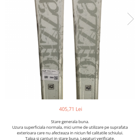
Bețe
Bețe sh adulți
Bețe sh copii
Bețe noi adulți
Bețe noi copii
Bețe noi modele feminine
405,71 Lei
Stare generala buna.
Uzura superficiala normala, mici urme de utilizare pe suprafata
exterioara care nu afecteaza in niciun fel calitatile schiului.
Talpa si canturi in stare buna. Legaturi verificate.