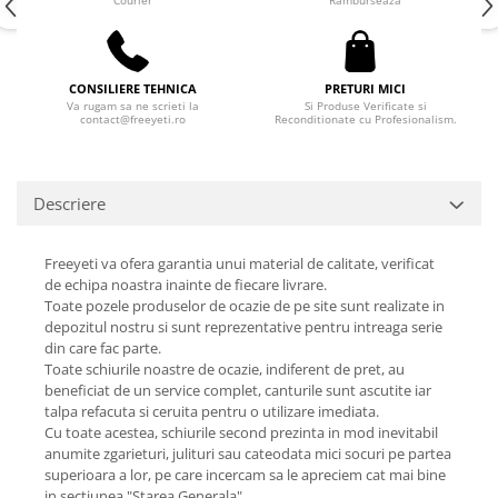
Courier
Ramburseaza
CONSILIERE TEHNICA
PRETURI MICI
Va rugam sa ne scrieti la
Si Produse Verificate si
contact@freeyeti.ro
Reconditionate cu Profesionalism.
Descriere
Freeyeti va ofera garantia unui material de calitate, verificat
de echipa noastra inainte de fiecare livrare.
Toate pozele produselor de ocazie de pe site sunt realizate in
depozitul nostru si sunt reprezentative pentru intreaga serie
din care fac parte.
Toate schiurile noastre de ocazie, indiferent de pret, au
beneficiat de un service complet, canturile sunt ascutite iar
talpa refacuta si ceruita pentru o utilizare imediata.
Cu toate acestea, schiurile second prezinta in mod inevitabil
anumite zgarieturi, julituri sau cateodata mici socuri pe partea
superioara a lor, pe care incercam sa le apreciem cat mai bine
in sectiunea "Starea Generala".