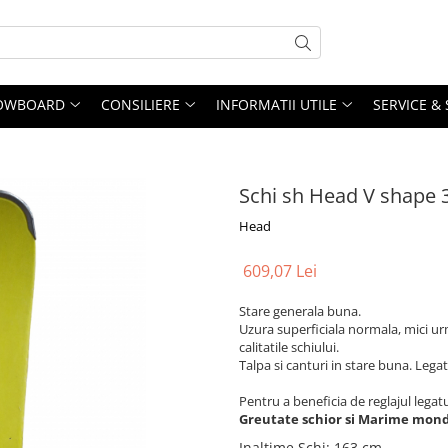
OWBOARD
CONSILIERE
INFORMATII UTILE
SERVICE &
Schi sh Head V shape 
Head
609,07 Lei
Stare generala buna.
Uzura superficiala normala, mici urm
calitatile schiului.
Talpa si canturi in stare buna. Legatu
Pentru a beneficia de reglajul lega
Greutate schior si Marime mond
Inaltime Schi
:
163 cm