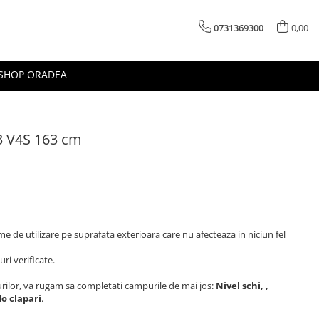
0731369300
0,00
 SHOP ORADEA
3 V4S 163 cm
e de utilizare pe suprafata exterioara care nu afecteaza in niciun fel
ri verificate.
turilor, va rugam sa completati campurile de mai jos:
Nivel schi, ,
o clapari
.