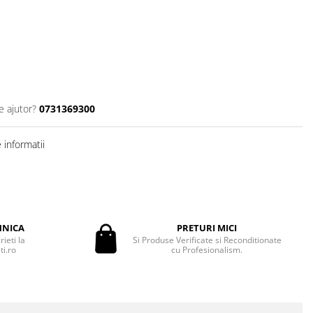
e ajutor?
0731369300
informatii
HNICA
PRETURI MICI
ieti la
Si Produse Verificate si Reconditionate
i.ro
cu Profesionalism.