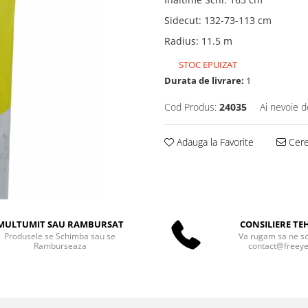
Sidecut
:
132-73-113 cm
Radius
:
11.5 m
STOC EPUIZAT
Durata de livrare:
1
Cod Produs:
24035
Ai nevoie d
Adauga la Favorite
Cere 
MULTUMIT SAU RAMBURSAT
CONSILIERE TE
Produsele se Schimba sau se
Va rugam sa ne scr
Ramburseaza
contact@freeyet