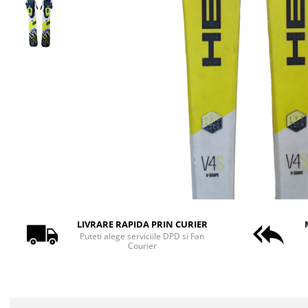
Bețe
Bețe sh adulți
Bețe sh copii
Bețe noi adulți
Bețe noi copii
Bețe noi modele feminine
LIVRARE RAPIDA PRIN CURIER
Puteti alege serviciile DPD si Fan
Courier