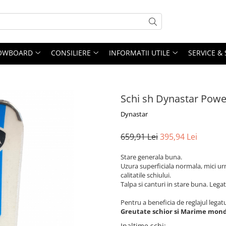
OWBOARD
CONSILIERE
INFORMATII UTILE
SERVICE &
Schi sh Dynastar Powe
Dynastar
659,91 Lei
395,94 Lei
Stare generala buna.
Uzura superficiala normala, mici urm
calitatile schiului.
Talpa si canturi in stare buna. Legatu
Pentru a beneficia de reglajul lega
Greutate schior si Marime mond
Inaltime schi
: