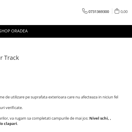
0731369300
0,00
 SHOP ORADEA
r Track
e de utilizare pe suprafata exterioara care nu afecteaza in niciun fel
ri verificate.
turilor, va rugam sa completati campurile de mai jos:
Nivel schi, ,
o clapari
.