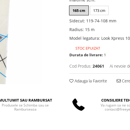
165 cm
173 cm
Sidecut
:
119-74-108 mm
Radius
:
15 m
Model legatura
:
Look Xpress 10
STOC EPUIZAT
Durata de livrare:
1
Cod Produs:
24061
Ai nevoie d
Adauga la Favorite
Cere 
MULTUMIT SAU RAMBURSAT
CONSILIERE TE
Produsele se Schimba sau se
Va rugam sa ne scr
Ramburseaza
contact@freeyet