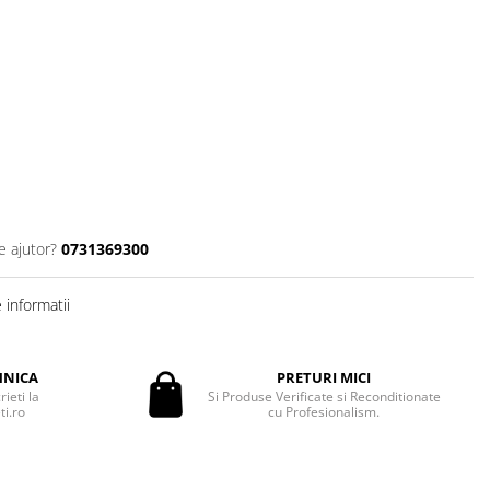
e ajutor?
0731369300
informatii
HNICA
PRETURI MICI
ieti la
Si Produse Verificate si Reconditionate
i.ro
cu Profesionalism.