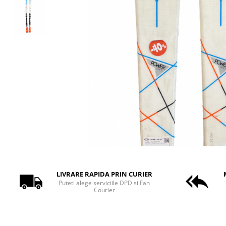
Bețe
Bețe sh adulți
Bețe sh copii
Bețe noi adulți
Bețe noi copii
Bețe noi modele feminine
LIVRARE RAPIDA PRIN CURIER
Puteti alege serviciile DPD si Fan
Courier