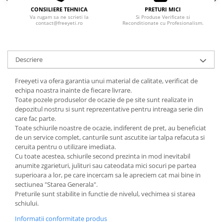
CONSILIERE TEHNICA
PRETURI MICI
Va rugam sa ne scrieti la
Si Produse Verificate si
contact@freeyeti.ro
Reconditionate cu Profesionalism.
Descriere
Freeyeti va ofera garantia unui material de calitate, verificat de
echipa noastra inainte de fiecare livrare.
Toate pozele produselor de ocazie de pe site sunt realizate in
depozitul nostru si sunt reprezentative pentru intreaga serie din
care fac parte.
Toate schiurile noastre de ocazie, indiferent de pret, au beneficiat
de un service complet, canturile sunt ascutite iar talpa refacuta si
ceruita pentru o utilizare imediata.
Cu toate acestea, schiurile second prezinta in mod inevitabil
anumite zgarieturi, julituri sau cateodata mici socuri pe partea
superioara a lor, pe care incercam sa le apreciem cat mai bine in
sectiunea "Starea Generala".
Preturile sunt stabilite in functie de nivelul, vechimea si starea
schiului.
Informatii conformitate produs