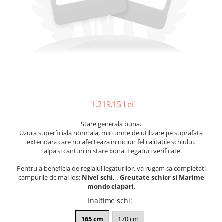
Bețe
Bețe sh adulți
Bețe sh copii
Bețe noi adulți
Bețe noi copii
Bețe noi modele feminine
1.219,15 Lei
Stare generala buna.
Uzura superficiala normala, mici urme de utilizare pe suprafata
exterioara care nu afecteaza in niciun fel calitatile schiului.
Talpa si canturi in stare buna. Legaturi verificate.
Pentru a beneficia de reglajul legaturilor, va rugam sa completati
campurile de mai jos:
Nivel schi, , Greutate schior si Marime
mondo clapari
.
Inaltime schi
:
165 cm
170 cm