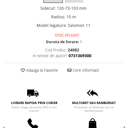
Sidecut
:
120-73-103 mm
Radius
:
15 m
Model legatura
:
Salomon 11
STOC EPUIZAT
Durata de livrare:
1
Cod Produs:
24082
Ai nevoie de ajutor?
0731369300
Adauga la Favorite
Cere informatii
LIVRARE RAPIDA PRIN CURIER
MULTUMIT SAU RAMBURSAT
Puteti alege serviciile DPD si Fan
Produsele se Schimba sau se
Courier
Ramburseaza