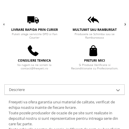
LIVRARE RAPIDA PRIN CURIER
MULTUMIT SAU RAMBURSAT
Puteti alege serviciile DPD si Fan
Produsele se Schimba sau se
Courier
Ramburseaza
CONSILIERE TEHNICA
PRETURI MICI
Va rugam sa ne scrieti la
Si Produse Verificate si
contact@freeyeti.ro
Reconditionate cu Profesionalism.
Descriere
Freeyeti va ofera garantia unui material de calitate, verificat de
echipa noastra inainte de fiecare livrare.
Toate pozele produselor de ocazie de pe site sunt realizate in
depozitul nostru si sunt reprezentative pentru intreaga serie din
care fac parte.