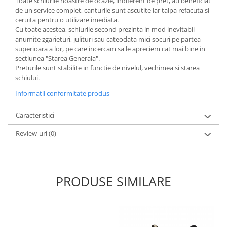
Toate schiurile noastre de ocazie, indiferent de pret, au beneficiat
de un service complet, canturile sunt ascutite iar talpa refacuta si
ceruita pentru o utilizare imediata.
Cu toate acestea, schiurile second prezinta in mod inevitabil
anumite zgarieturi, julituri sau cateodata mici socuri pe partea
superioara a lor, pe care incercam sa le apreciem cat mai bine in
sectiunea "Starea Generala".
Preturile sunt stabilite in functie de nivelul, vechimea si starea
schiului.
Informatii conformitate produs
Caracteristici
Review-uri
(0)
PRODUSE SIMILARE