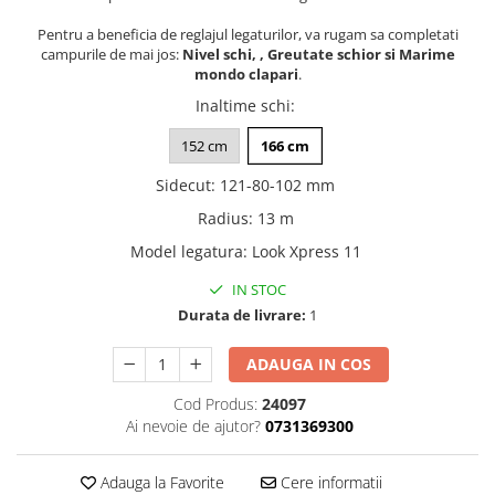
Pentru a beneficia de reglajul legaturilor, va rugam sa completati
campurile de mai jos:
Nivel schi, , Greutate schior si Marime
mondo clapari
.
Inaltime schi
:
152 cm
166 cm
Sidecut
:
121-80-102 mm
Radius
:
13 m
Model legatura
:
Look Xpress 11
IN STOC
Durata de livrare:
1
ADAUGA IN COS
Cod Produs:
24097
Ai nevoie de ajutor?
0731369300
Adauga la Favorite
Cere informatii