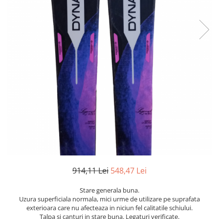
Bețe
Bețe sh adulți
Bețe sh copii
Bețe noi adulți
Bețe noi copii
Bețe noi modele feminine
914,11 Lei
548,47 Lei
Stare generala buna.
Uzura superficiala normala, mici urme de utilizare pe suprafata
exterioara care nu afecteaza in niciun fel calitatile schiului.
Talpa si canturi in stare buna. Legaturi verificate.