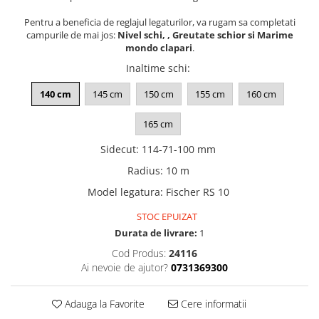
Pentru a beneficia de reglajul legaturilor, va rugam sa completati
campurile de mai jos:
Nivel schi, , Greutate schior si Marime
mondo clapari
.
Inaltime schi
:
140 cm
145 cm
150 cm
155 cm
160 cm
165 cm
Sidecut
:
114-71-100 mm
Radius
:
10 m
Model legatura
:
Fischer RS 10
STOC EPUIZAT
Durata de livrare:
1
Cod Produs:
24116
Ai nevoie de ajutor?
0731369300
Adauga la Favorite
Cere informatii