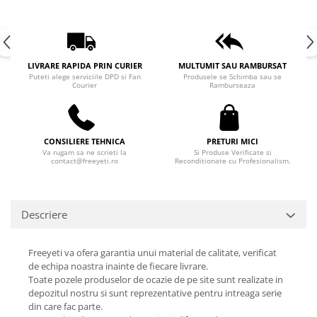
LIVRARE RAPIDA PRIN CURIER
MULTUMIT SAU RAMBURSAT
Puteti alege serviciile DPD si Fan
Produsele se Schimba sau se
Courier
Ramburseaza
CONSILIERE TEHNICA
PRETURI MICI
Va rugam sa ne scrieti la
Si Produse Verificate si
contact@freeyeti.ro
Reconditionate cu Profesionalism.
Descriere
Freeyeti va ofera garantia unui material de calitate, verificat
de echipa noastra inainte de fiecare livrare.
Toate pozele produselor de ocazie de pe site sunt realizate in
depozitul nostru si sunt reprezentative pentru intreaga serie
din care fac parte.