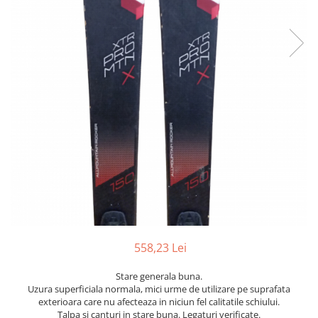
Bețe
Bețe sh adulți
Bețe sh copii
Bețe noi adulți
Bețe noi copii
Bețe noi modele feminine
558,23 Lei
Stare generala buna.
Uzura superficiala normala, mici urme de utilizare pe suprafata
exterioara care nu afecteaza in niciun fel calitatile schiului.
Talpa si canturi in stare buna. Legaturi verificate.