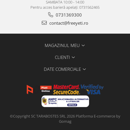
SAMBATA 10:00 - 14:00
Pentru acces barieră apelați: 0731562465
0731369300
contact@freeyeti.ro
MAGAZINUL MEU
CLIENTI
DATE COMERCIALE
©Copyright SC TARABOSTES SRL 2026
Platforma E-commerce by
Gomag