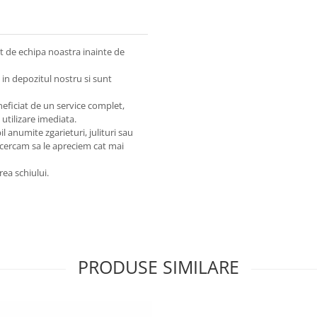
cat de echipa noastra inainte de
 in depozitul nostru si sunt
neficiat de un service complet,
 utilizare imediata.
l anumite zgarieturi, julituri sau
ncercam sa le apreciem cat mai
rea schiului.
PRODUSE SIMILARE