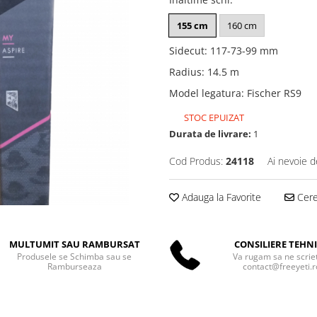
155 cm
160 cm
Sidecut
:
117-73-99 mm
Radius
:
14.5 m
Model legatura
:
Fischer RS9
STOC EPUIZAT
Durata de livrare:
1
Cod Produs:
24118
Ai nevoie d
Adauga la Favorite
Cere 
MULTUMIT SAU RAMBURSAT
CONSILIERE TEHN
Produsele se Schimba sau se
Va rugam sa ne scriet
Ramburseaza
contact@freeyeti.r