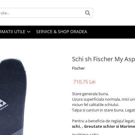
RMATII UTILE
SERVICE & SHOP ORADEA
Schi sh Fischer My Asp
Fischer
710,75 Lei
Stare generala buna.
Uzura superficiala normala, mici ur
niciun fel calitatile schiului.
Talpa si canturi in stare buna. Legatu
Pentru a beneficia de reglajul lega
schi, , Greutate schior si Mari
Inaltime schi
: