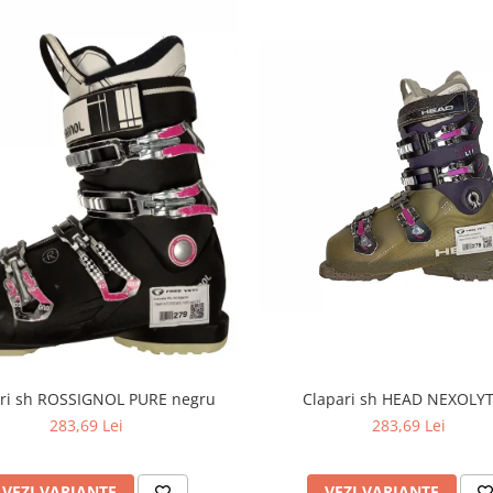
ri sh ROSSIGNOL PURE negru
Clapari sh HEAD NEXOLYT
283,69 Lei
283,69 Lei
VEZI VARIANTE
VEZI VARIANTE