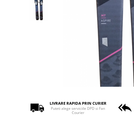
Bețe
Bețe sh adulți
Bețe sh copii
Bețe noi adulți
Bețe noi copii
Bețe noi modele feminine
LIVRARE RAPIDA PRIN CURIER
Puteti alege serviciile DPD si Fan
Courier