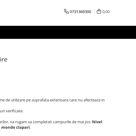
0731369300
0,00
ire
me de utilizare pe suprafata exterioara care nu afecteaza in
ri verificate.
turilor, va rugam sa completati campurile de mai jos:
Nivel
me mondo clapari
.