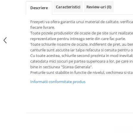
Caracteristici
Review-uri
(0)
Descriere
Freeyeti va ofera garantia unui material de calitate, verifi
fiecare livrare.
Toate pozele produselor de ocazie de pe site sunt realizate
reprezentative pentru intreaga serie din care fac parte.
Toate schiurile noastre de ocazie, indiferent de pret, au be
canturile sunt ascutite iar talpa refacuta si ceruita pentru o
Cu toate acestea, schiurile second prezinta in mod inevitabi
cateodata mici socuri pe partea superioara a lor, pe care i
bine in sectiunea "Starea Generala".
Preturile sunt stabilite in functie de nivelul, vechimea si sta
Informatii conformitate produs