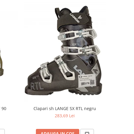
 90
Clapari sh LANGE SX RTL negru
Clap
283,69 Lei
ADAUGA IN COS
V