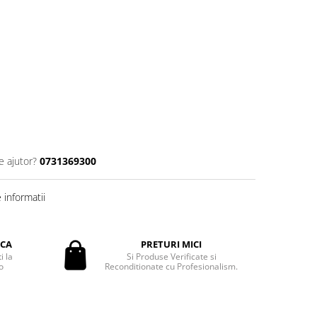
e ajutor?
0731369300
informatii
ICA
PRETURI MICI
i la
Si Produse Verificate si
o
Reconditionate cu Profesionalism.