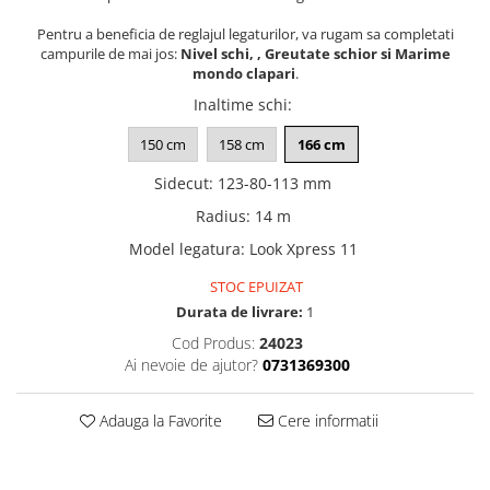
Pentru a beneficia de reglajul legaturilor, va rugam sa completati
campurile de mai jos:
Nivel schi, , Greutate schior si Marime
mondo clapari
.
Inaltime schi
:
150 cm
158 cm
166 cm
Sidecut
:
123-80-113 mm
Radius
:
14 m
Model legatura
:
Look Xpress 11
STOC EPUIZAT
Durata de livrare:
1
Cod Produs:
24023
Ai nevoie de ajutor?
0731369300
Adauga la Favorite
Cere informatii