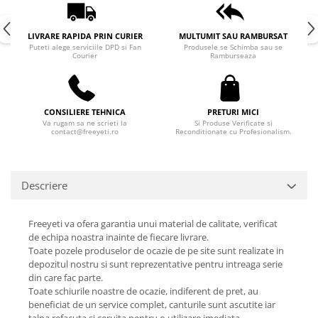
LIVRARE RAPIDA PRIN CURIER
MULTUMIT SAU RAMBURSAT
Puteti alege serviciile DPD si Fan
Produsele se Schimba sau se
Courier
Ramburseaza
CONSILIERE TEHNICA
PRETURI MICI
Va rugam sa ne scrieti la
Si Produse Verificate si
contact@freeyeti.ro
Reconditionate cu Profesionalism.
Descriere
Freeyeti va ofera garantia unui material de calitate, verificat
de echipa noastra inainte de fiecare livrare.
Toate pozele produselor de ocazie de pe site sunt realizate in
depozitul nostru si sunt reprezentative pentru intreaga serie
din care fac parte.
Toate schiurile noastre de ocazie, indiferent de pret, au
beneficiat de un service complet, canturile sunt ascutite iar