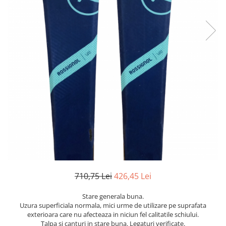
Bețe
Bețe sh adulți
Bețe sh copii
Bețe noi adulți
Bețe noi copii
Bețe noi modele feminine
710,75 Lei
426,45 Lei
Stare generala buna.
Uzura superficiala normala, mici urme de utilizare pe suprafata
exterioara care nu afecteaza in niciun fel calitatile schiului.
Talpa si canturi in stare buna. Legaturi verificate.