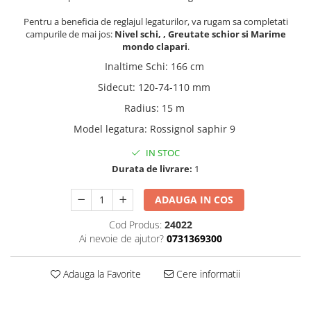
Pentru a beneficia de reglajul legaturilor, va rugam sa completati
campurile de mai jos:
Nivel schi, , Greutate schior si Marime
mondo clapari
.
Inaltime Schi
:
166 cm
Sidecut
:
120-74-110 mm
Radius
:
15 m
Model legatura
:
Rossignol saphir 9
IN STOC
Durata de livrare:
1
ADAUGA IN COS
Cod Produs:
24022
Ai nevoie de ajutor?
0731369300
Adauga la Favorite
Cere informatii