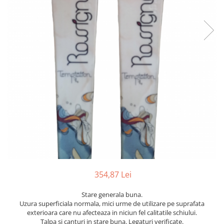
Bețe
Bețe sh adulți
Bețe sh copii
Bețe noi adulți
Bețe noi copii
Bețe noi modele feminine
354,87 Lei
Stare generala buna.
Uzura superficiala normala, mici urme de utilizare pe suprafata
exterioara care nu afecteaza in niciun fel calitatile schiului.
Talpa si canturi in stare buna. Legaturi verificate.