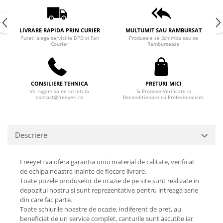
LIVRARE RAPIDA PRIN CURIER
MULTUMIT SAU RAMBURSAT
Puteti alege serviciile DPD si Fan
Produsele se Schimba sau se
Courier
Ramburseaza
CONSILIERE TEHNICA
PRETURI MICI
Va rugam sa ne scrieti la
Si Produse Verificate si
contact@freeyeti.ro
Reconditionate cu Profesionalism.
Descriere
Freeyeti va ofera garantia unui material de calitate, verificat
de echipa noastra inainte de fiecare livrare.
Toate pozele produselor de ocazie de pe site sunt realizate in
depozitul nostru si sunt reprezentative pentru intreaga serie
din care fac parte.
Toate schiurile noastre de ocazie, indiferent de pret, au
beneficiat de un service complet, canturile sunt ascutite iar