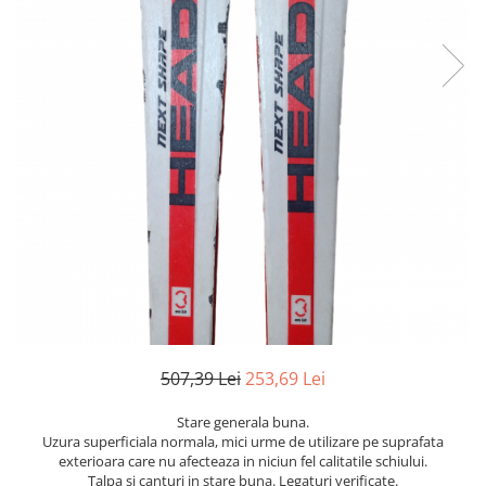
Bețe
Bețe sh adulți
Bețe sh copii
Bețe noi adulți
Bețe noi copii
Bețe noi modele feminine
507,39 Lei
253,69 Lei
Stare generala buna.
Uzura superficiala normala, mici urme de utilizare pe suprafata
exterioara care nu afecteaza in niciun fel calitatile schiului.
Talpa si canturi in stare buna. Legaturi verificate.