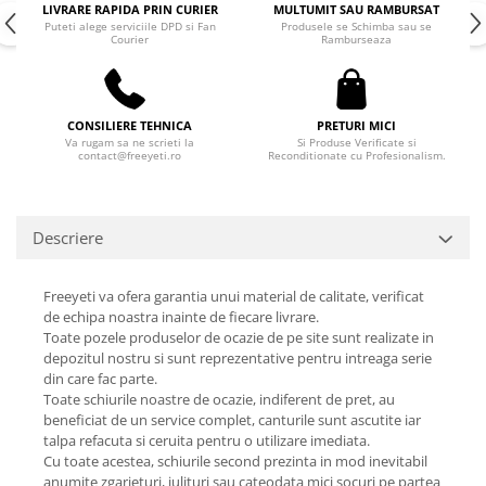
LIVRARE RAPIDA PRIN CURIER
MULTUMIT SAU RAMBURSAT
Puteti alege serviciile DPD si Fan
Produsele se Schimba sau se
Courier
Ramburseaza
CONSILIERE TEHNICA
PRETURI MICI
Va rugam sa ne scrieti la
Si Produse Verificate si
contact@freeyeti.ro
Reconditionate cu Profesionalism.
Descriere
Freeyeti va ofera garantia unui material de calitate, verificat
de echipa noastra inainte de fiecare livrare.
Toate pozele produselor de ocazie de pe site sunt realizate in
depozitul nostru si sunt reprezentative pentru intreaga serie
din care fac parte.
Toate schiurile noastre de ocazie, indiferent de pret, au
beneficiat de un service complet, canturile sunt ascutite iar
talpa refacuta si ceruita pentru o utilizare imediata.
Cu toate acestea, schiurile second prezinta in mod inevitabil
anumite zgarieturi, julituri sau cateodata mici socuri pe partea