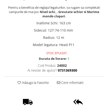
Pentru a beneficia de reglajul legaturilor, va rugam sa completati
campurile de mai jos:
Nivel schi, , Greutate schior si Marime
mondo clapari
.
Inaltime Schi
:
163 cm
Sidecut
:
127-74-110 mm
Radius
:
12 m
Model legatura
:
Head P11
STOC EPUIZAT
Durata de livrare:
1
Cod Produs:
24002
Ai nevoie de ajutor?
0731369300
Adauga la Favorite
Cere informatii