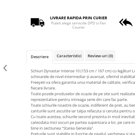
LIVRARE RAPIDA PRIN CURIER
Puteti alege serviciile DPD si Fan
Courier
Caracteristici
Review-uri
(0)
Descriere
Schiuri Dynastar Intense 10 (153 cm / 167 cm) cu legături 
schioarele de nivel intermediar și avansat, oferind stabilitat
Freeyeti va ofera garantia unui material de calitate, verifi
fiecare livrare.
Toate pozele produselor de ocazie de pe site sunt realizate
reprezentative pentru intreaga serie din care fac parte.
Toate schiurile noastre de ocazie, indiferent de pret, au be
canturile sunt ascutite iar talpa refacuta si ceruita pentru o
Cu toate acestea, schiurile second prezinta in mod inevitabi
cateodata mici socuri pe partea superioara a lor, pe care i
bine in sectiunea "Starea Generala".
Preturile sunt stabilite in functie de nivelul, vechimea si sta