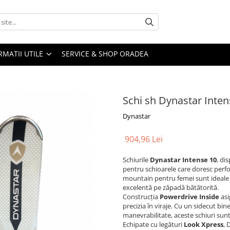
RMATII UTILE
SERVICE & SHOP ORADEA
Schi sh Dynastar Inten
Dynastar
904,96 Lei
Schiurile
Dynastar Intense 10
, di
pentru schioarele care doresc perfor
mountain pentru femei sunt ideale p
excelentă pe zăpadă bătătorită.
Construcția
Powerdrive Inside
asi
precizia în viraje. Cu un sidecut bin
manevrabilitate, aceste schiuri su
Echipate cu legături
Look Xpress
, 