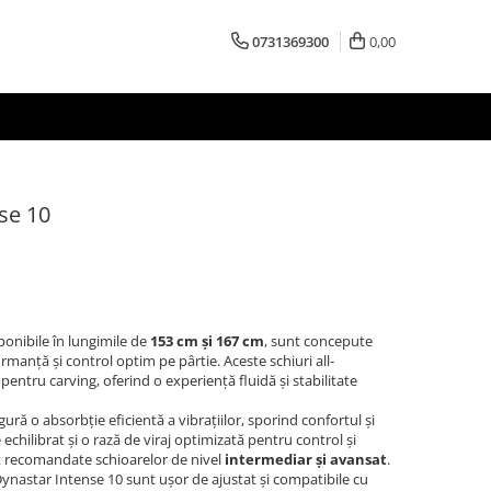
0731369300
0,00
se 10
sponibile în lungimile de
153 cm și 167 cm
, sunt concepute
manță și control optim pe pârtie. Aceste schiuri all-
entru carving, oferind o experiență fluidă și stabilitate
gură o absorbție eficientă a vibrațiilor, sporind confortul și
e echilibrat și o rază de viraj optimizată pentru control și
nt recomandate schioarelor de nivel
intermediar și avansat
.
Dynastar Intense 10 sunt ușor de ajustat și compatibile cu