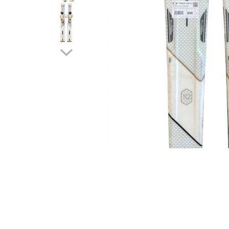
Bețe
Bețe sh adulți
Bețe sh copii
Bețe noi adulți
Bețe noi copii
Bețe noi modele feminine