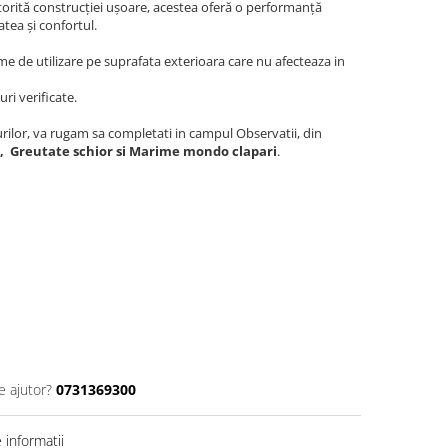
torită construcției ușoare, acestea oferă o performanță
atea și confortul.
me de utilizare pe suprafata exterioara care nu afecteaza in
ri verificate.
urilor, va rugam sa completati in campul Observatii, din
i, Greutate schior si Marime mondo clapari
.
e ajutor?
0731369300
informatii