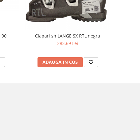
 90
Clapari sh LANGE SX RTL negru
Clap
283,69 Lei
ADAUGA IN COS
V