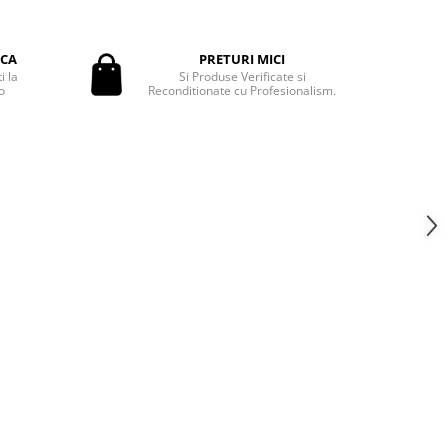
ICA
PRETURI MICI
i la
Si Produse Verificate si
o
Reconditionate cu Profesionalism.