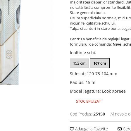
majoritatea clăparilor standard. Da
ridicată fără a compromite flexibilit
Stare generala buna.
Uzura superficiala normala, mici ur
niciun fel calitatile schiului.
Talpa si canturi in stare buna. Legatu
Pentru a beneficia de reglajul legat
formularul de comanda:
Nivel sch
Inaltime schi
:
153 cm
167 cm
Sidecut
:
120-73-104 mm
Radius
:
15 m
Model legatura
:
Look Xpreee
STOC EPUIZAT
Cod Produs:
25150
Ai nevoie d
Adauga la Favorite
Cere 