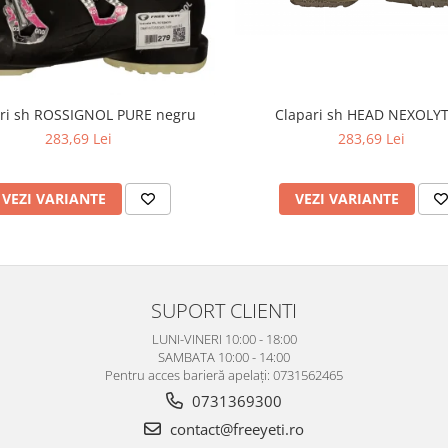
ri sh ROSSIGNOL PURE negru
Clapari sh HEAD NEXOLYT
283,69 Lei
283,69 Lei
VEZI VARIANTE
VEZI VARIANTE
SUPORT CLIENTI
LUNI-VINERI 10:00 - 18:00
SAMBATA 10:00 - 14:00
Pentru acces barieră apelați: 0731562465
0731369300
contact@freeyeti.ro