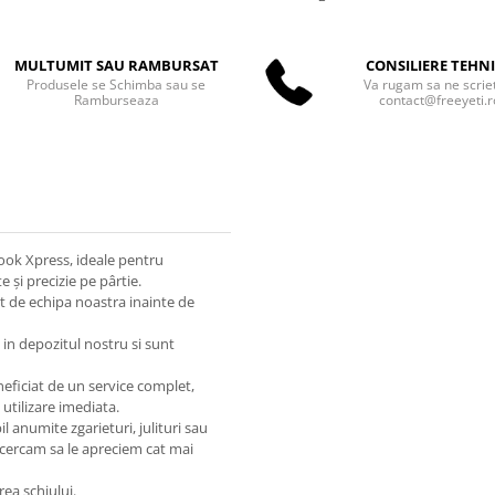
MULTUMIT SAU RAMBURSAT
CONSILIERE TEHN
Produsele se Schimba sau se
Va rugam sa ne scriet
Ramburseaza
contact@freeyeti.r
Look Xpress, ideale pentru
e și precizie pe pârtie.
cat de echipa noastra inainte de
 in depozitul nostru si sunt
neficiat de un service complet,
 utilizare imediata.
l anumite zgarieturi, julituri sau
ncercam sa le apreciem cat mai
rea schiului.