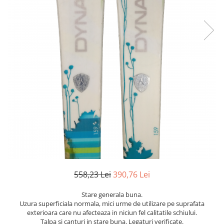
Bețe
Bețe sh adulți
Bețe sh copii
Bețe noi adulți
Bețe noi copii
Bețe noi modele feminine
558,23 Lei
390,76 Lei
Stare generala buna.
Uzura superficiala normala, mici urme de utilizare pe suprafata
exterioara care nu afecteaza in niciun fel calitatile schiului.
Talpa si canturi in stare buna. Legaturi verificate.