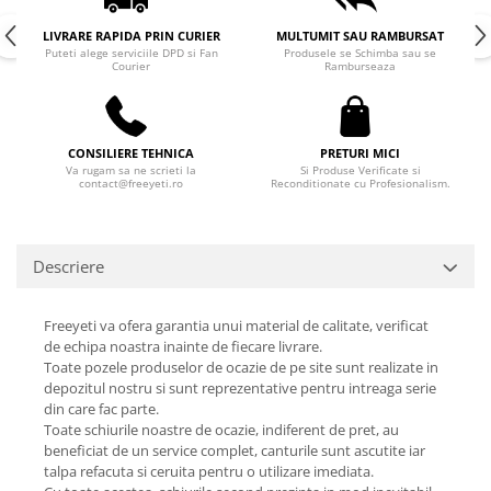
LIVRARE RAPIDA PRIN CURIER
MULTUMIT SAU RAMBURSAT
Puteti alege serviciile DPD si Fan
Produsele se Schimba sau se
Courier
Ramburseaza
CONSILIERE TEHNICA
PRETURI MICI
Va rugam sa ne scrieti la
Si Produse Verificate si
contact@freeyeti.ro
Reconditionate cu Profesionalism.
Descriere
Freeyeti va ofera garantia unui material de calitate, verificat
de echipa noastra inainte de fiecare livrare.
Toate pozele produselor de ocazie de pe site sunt realizate in
depozitul nostru si sunt reprezentative pentru intreaga serie
din care fac parte.
Toate schiurile noastre de ocazie, indiferent de pret, au
beneficiat de un service complet, canturile sunt ascutite iar
talpa refacuta si ceruita pentru o utilizare imediata.