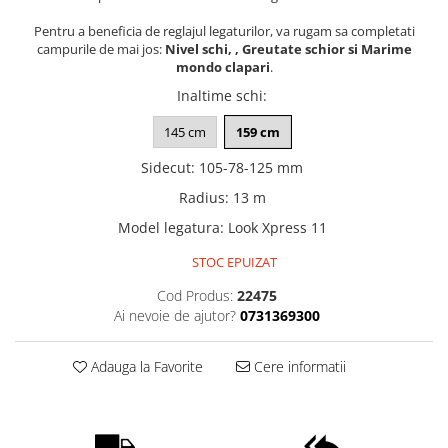
Pentru a beneficia de reglajul legaturilor, va rugam sa completati
campurile de mai jos:
Nivel schi, , Greutate schior si Marime
mondo clapari
.
Inaltime schi
:
145 cm
159 cm
Sidecut
:
105-78-125 mm
Radius
:
13 m
Model legatura
:
Look Xpress 11
STOC EPUIZAT
Cod Produs:
22475
Ai nevoie de ajutor?
0731369300
Adauga la Favorite
Cere informatii