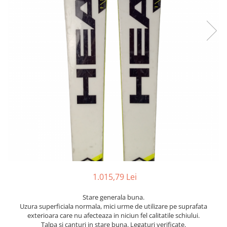
Bețe
Bețe sh adulți
Bețe sh copii
Bețe noi adulți
Bețe noi copii
Bețe noi modele feminine
1.015,79 Lei
Stare generala buna.
Uzura superficiala normala, mici urme de utilizare pe suprafata
exterioara care nu afecteaza in niciun fel calitatile schiului.
Talpa si canturi in stare buna. Legaturi verificate.