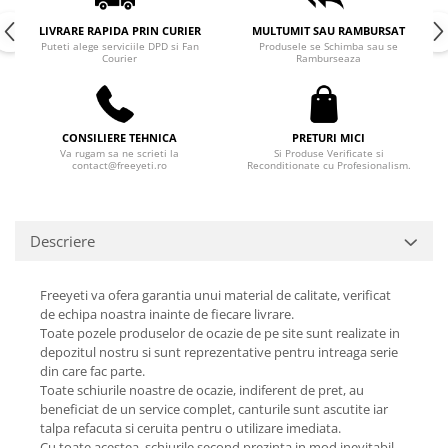
LIVRARE RAPIDA PRIN CURIER
MULTUMIT SAU RAMBURSAT
Puteti alege serviciile DPD si Fan
Produsele se Schimba sau se
Courier
Ramburseaza
CONSILIERE TEHNICA
PRETURI MICI
Va rugam sa ne scrieti la
Si Produse Verificate si
contact@freeyeti.ro
Reconditionate cu Profesionalism.
Descriere
Freeyeti va ofera garantia unui material de calitate, verificat
de echipa noastra inainte de fiecare livrare.
Toate pozele produselor de ocazie de pe site sunt realizate in
depozitul nostru si sunt reprezentative pentru intreaga serie
din care fac parte.
Toate schiurile noastre de ocazie, indiferent de pret, au
beneficiat de un service complet, canturile sunt ascutite iar
talpa refacuta si ceruita pentru o utilizare imediata.
Cu toate acestea, schiurile second prezinta in mod inevitabil