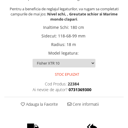
Pentru a beneficia de reglajul legaturilor, va rugam sa completati
campurile de mai jos:
Nivel schi, , Greutate schior si Marime
mondo clapari
.
Inaltime Schi
:
180 cm
Sidecut
:
118-68-99 mm
Radius
:
18 m
Model legatura
:
STOC EPUIZAT
Cod Produs:
22384
Ai nevoie de ajutor?
0731369300
Adauga la Favorite
Cere informatii