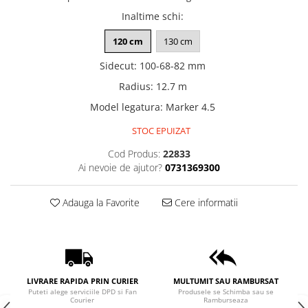
Inaltime schi
:
120 cm
130 cm
Sidecut
:
100-68-82 mm
Radius
:
12.7 m
Model legatura
:
Marker 4.5
STOC EPUIZAT
Cod Produs:
22833
Ai nevoie de ajutor?
0731369300
Adauga la Favorite
Cere informatii
LIVRARE RAPIDA PRIN CURIER
MULTUMIT SAU RAMBURSAT
Puteti alege serviciile DPD si Fan
Produsele se Schimba sau se
Courier
Ramburseaza