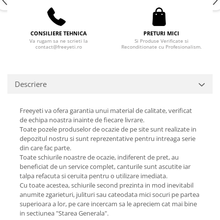
CONSILIERE TEHNICA
PRETURI MICI
Va rugam sa ne scrieti la
Si Produse Verificate si
contact@freeyeti.ro
Reconditionate cu Profesionalism.
Descriere
Freeyeti va ofera garantia unui material de calitate, verificat
de echipa noastra inainte de fiecare livrare.
Toate pozele produselor de ocazie de pe site sunt realizate in
depozitul nostru si sunt reprezentative pentru intreaga serie
din care fac parte.
Toate schiurile noastre de ocazie, indiferent de pret, au
beneficiat de un service complet, canturile sunt ascutite iar
talpa refacuta si ceruita pentru o utilizare imediata.
Cu toate acestea, schiurile second prezinta in mod inevitabil
anumite zgarieturi, julituri sau cateodata mici socuri pe partea
superioara a lor, pe care incercam sa le apreciem cat mai bine
in sectiunea "Starea Generala".