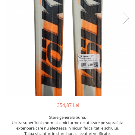
Bețe
Bețe sh adulți
Bețe sh copii
Bețe noi adulți
Bețe noi copii
Bețe noi modele feminine
354,87 Lei
Stare generala buna.
Uzura superficiala normala, mici urme de utilizare pe suprafata
exterioara care nu afecteaza in niciun fel calitatile schiului.
Talpa si canturi in stare buna. Legaturi verificate.